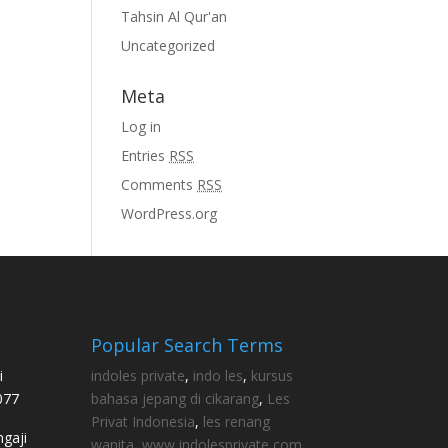
Tahsin Al Qur'an
Uncategorized
Meta
Log in
Entries
RSS
Comments
RSS
WordPress.org
Popular Search Terms
i
indoles private
,
indo les
,
kursus
077
bahasa jepang di cikarang
,
Les
Privat Indonesia
,
les renang
gaji
wanita
,
www indolesprivate com
,