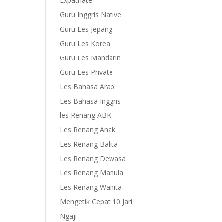
Expatriate
Guru Inggris Native
Guru Les Jepang
Guru Les Korea
Guru Les Mandarin
Guru Les Private
Les Bahasa Arab
Les Bahasa Inggris
les Renang ABK
Les Renang Anak
Les Renang Balita
Les Renang Dewasa
Les Renang Manula
Les Renang Wanita
Mengetik Cepat 10 Jari
Ngaji