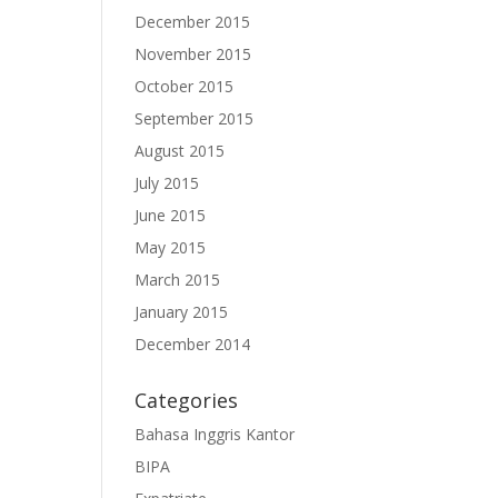
December 2015
November 2015
October 2015
September 2015
August 2015
July 2015
June 2015
May 2015
March 2015
January 2015
December 2014
Categories
Bahasa Inggris Kantor
BIPA