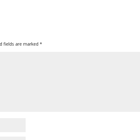
d fields are marked
*