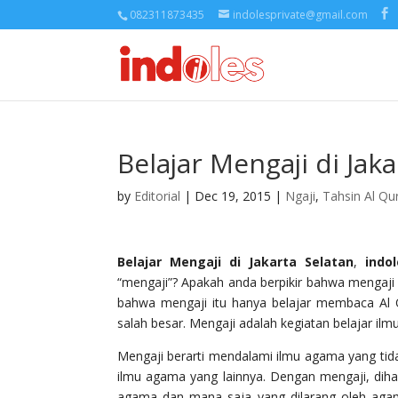
082311873435
indolesprivate@gmail.com
Belajar Mengaji di Jak
by
Editorial
| Dec 19, 2015 |
Ngaji
,
Tahsin Al Qu
Belajar Mengaji di Jakarta Selatan
,
indo
“mengaji”? Apakah anda berpikir bahwa mengaji 
bahwa mengaji itu hanya belajar membaca Al Q
salah besar. Mengaji adalah kegiatan belajar i
Mengaji berarti mendalami ilmu agama yang tid
ilmu agama yang lainnya. Dengan mengaji, dih
agama dan mana saja yang dilarang oleh agama