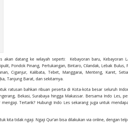
es akan datang ke wilayah seperti: Kebayoran baru, Kebayoran 
pulit, Pondok Pinang, Pertukangan, Bintaro, Cilandak, Lebak Bulus, 
nan, Ciganjur, Kalibata, Tebet, Manggarai, Menteng, Karet, Setia
ka, Tanjung Barat, dan sekitarnya.
uk ratusan bahkan ribuan peserta di Kota-kota besar seluruh Indo
angerang, Bekasi, Surabaya hingga Makassar. Bersama Indo Les, pe
r mengaji. Tertarik? Hubungi Indo Les sekarang juga untuk mendap
k kita tidak ngaji. Ngaji Qur’an bisa dilakukan via online, dengan tel