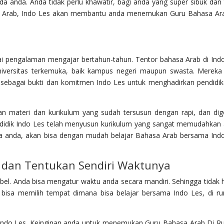
nda. Anda tidak perlu khawatir, bagi anda yang super sibuk dan 
a Arab, Indo Les akan membantu anda menemukan Guru Bahasa Ar
i pengalaman mengajar bertahun-tahun. Tentor bahasa Arab di Ind
universitas terkemuka, baik kampus negeri maupun swasta. Mereka
r, sebagai bukti dan komitmen Indo Les untuk menghadirkan pendidik
n materi dan kurikulum yang sudah tersusun dengan rapi, dan di
didik Indo Les telah menyusun kurikulum yang sangat memudahkan
a anda, akan bisa dengan mudah belajar Bahasa Arab bersama Ind
 dan Tentukan Sendiri Waktunya
ibel. Anda bisa mengatur waktu anda secara mandiri. Sehingga tidak 
bisa memilih tempat dimana bisa belajar bersama Indo Les, di r
h Indo Les. Keinginan anda untuk menemukan Guru Bahasa Arab Di 