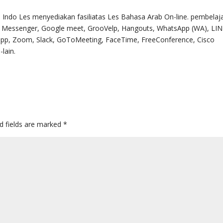
. Indo Les menyediakan fasiliatas Les Bahasa Arab On-line. pembelaj
k Messenger, Google meet, GrooVelp, Hangouts, WhatsApp (WA), LIN
ripp, Zoom, Slack, GoToMeeting, FaceTime, FreeConference, Cisco
lain.
d fields are marked
*