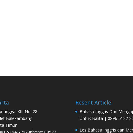
arta
Resent Article
Manunggal XIII No. 28
Bahasa Inggris Dan Mengaj
det Balekambang
Untuk Balita | 0896 5122 2
rta Timur
Les Bahasa Inggris dan Men
0812-1941-7979phone: 08577