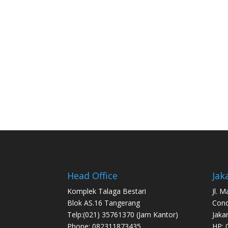
Head Office
Jak
Komplek Talaga Bestari
Jl. 
Blok AS.16 Tangerang
Con
Telp:(021) 35761370 (Jam Kantor)
Jaka
Phone: 082311873435
HP: 