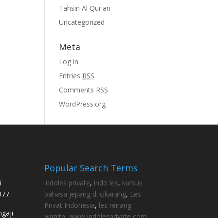
Tahsin Al Qur'an
Uncategorized
Meta
Log in
Entries
RSS
Comments
RSS
WordPress.org
Popular Search Terms
i
indoles private
,
indo les
,
kursus
077
bahasa jepang di cikarang
,
Les
Privat Indonesia
,
les renang
gaji
wanita
,
www indolesprivate com
,