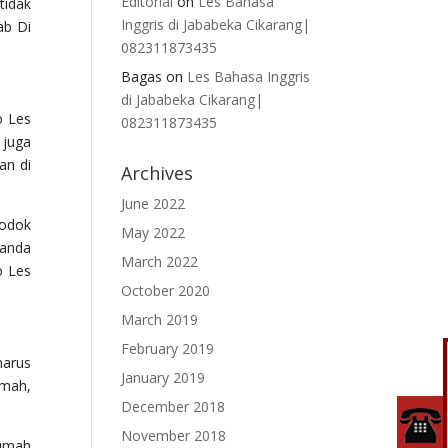
Editorial
on
Les Bahasa
tidak
Inggris di Jababeka Cikarang|
ab Di
082311873435
Bagas
on
Les Bahasa Inggris
di Jababeka Cikarang|
o Les
082311873435
 juga
an di
Archives
June 2022
godok
May 2022
 anda
March 2022
o Les
October 2020
March 2019
February 2019
harus
January 2019
umah,
December 2018
November 2018
Rumah