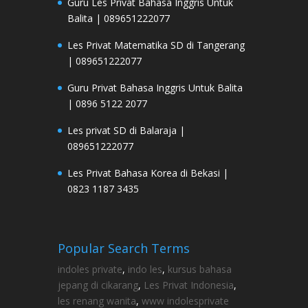
Guru Les Privat Bahasa Inggris Untuk
Balita | 089651222077
Les Privat Matematika SD di Tangerang
| 089651222077
Guru Privat Bahasa Inggris Untuk Balita
| 0896 5122 2077
Les privat SD di Balaraja |
089651222077
Les Privat Bahasa Korea di Bekasi |
0823 1187 3435
Popular Search Terms
indoles private
,
indo les
,
kursus bahasa
jepang di cikarang
,
Les Privat Indonesia
,
les renang wanita
,
www indolesprivate