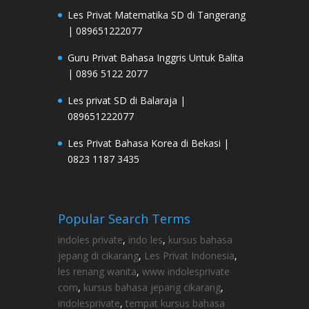
Les Privat Matematika SD di Tangerang
| 089651222077
Guru Privat Bahasa Inggris Untuk Balita
| 0896 5122 2077
Les privat SD di Balaraja |
089651222077
Les Privat Bahasa Korea di Bekasi |
0823 1187 3435
Popular Search Terms
indoles private
,
indo les
,
kursus bahasa
jepang di cikarang
,
Les Privat Indonesia
,
les renang wanita
,
www indolesprivate
com
,
kursus bahasa jepang cikarang
,
indolesprivate
,
tempat kursus bahasa