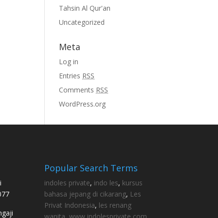
Tahsin Al Qur'an
Uncategorized
Meta
Log in
Entries
RSS
Comments
RSS
WordPress.org
Popular Search Terms
i
indoles private
,
indo les
,
kursus
077
bahasa jepang di cikarang
,
Les
Privat Indonesia
,
les renang
gaji
wanita
,
www indolesprivate com
,