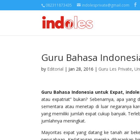
082311873435
indolesprivate@gmail.com
Guru Bahasa Indonesi
by
Editorial
| Jan 28, 2016 |
Guru Les Private
,
Un
Guru Bahasa Indonesia untuk Expat, indole
atau expatriat” bukan? Sebenarnya, apa yang d
sementara atau menetap di luar negaranya kare
yang memiliki jumlah expat cukup banyak. Terleb
jumlahnya meningkat.
Mayoritas expat yang datang ke tanah air beke
perusahaan. Kedatangan mereka diharapkan bis