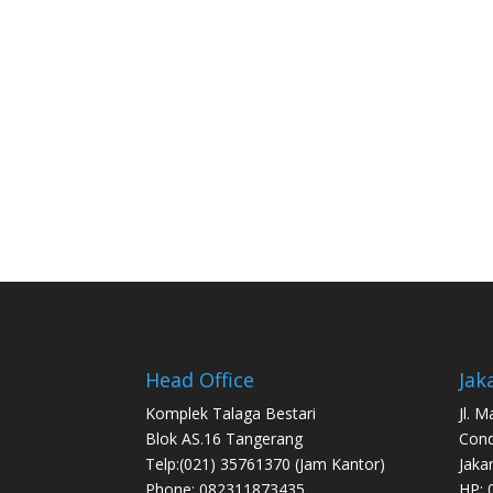
Head Office
Jak
Komplek Talaga Bestari
Jl. 
Blok AS.16 Tangerang
Con
Telp:(021) 35761370 (Jam Kantor)
Jaka
Phone: 082311873435
HP: 