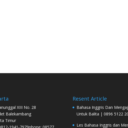
arta
Resent Article
Manunggal XIII No. 28
Bahasa Inggris Dan Mengaj
det Balekambang
Untuk Balita | 0896 5122 2
rta Timur
Les Bahasa Inggris dan Men
0812-1941-7979phone: 08577