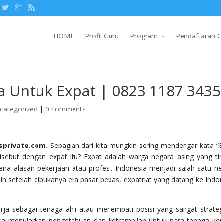
HOME
Profil Guru
Program
Pendaftaran O
a Untuk Expat | 0823 1187 3435
categorized
|
0 comments
sprivate.com.
Sebagian dari kita mungkin sering mendengar kata “
isebut dengan expat itu? Expat adalah warga negara asing yang ti
na alasan pekerjaan atau profesi. Indonesia menjadi salah satu n
ih setelah dibukanya era pasar bebas, expatriat yang datang ke Indo
rja sebagai tenaga ahli atau menempati posisi yang sangat strateg
a menularkan pengetahuan dan ketrampilan untuk para tenaga ker