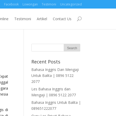
Facebook
Lowongan
Testimoni
Uncategorized
nline
Testimoni
Artikel
Contact Us
Recent Posts
Bahasa Inggris Dan Mengaji
Untuk Balita | 0896 5122
Expat
2077
nggal
egara
Les Bahasa Inggris dan
nesia
Mengaji | 0896 5122 2077
Bahasa Inggris Untuk Balita |
089651222077
is di
ja di
Guru Les Privat Bahasa