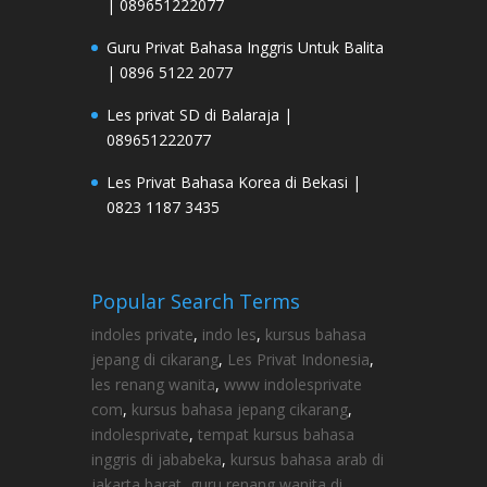
| 089651222077
Guru Privat Bahasa Inggris Untuk Balita
| 0896 5122 2077
Les privat SD di Balaraja |
089651222077
Les Privat Bahasa Korea di Bekasi |
0823 1187 3435
Popular Search Terms
indoles private
,
indo les
,
kursus bahasa
jepang di cikarang
,
Les Privat Indonesia
,
les renang wanita
,
www indolesprivate
com
,
kursus bahasa jepang cikarang
,
indolesprivate
,
tempat kursus bahasa
inggris di jababeka
,
kursus bahasa arab di
jakarta barat
,
guru renang wanita di