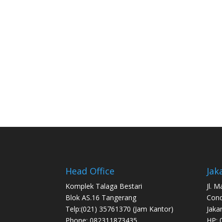
Head Office
Jak
Komplek Talaga Bestari
Jl. 
Blok AS.16 Tangerang
Con
Telp:(021) 35761370 (Jam Kantor)
Jaka
Phone: 082311873435
HP: 