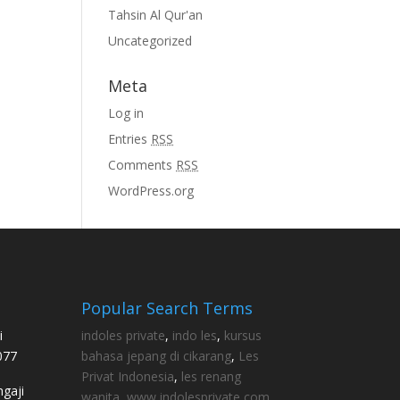
Tahsin Al Qur'an
Uncategorized
Meta
Log in
Entries
RSS
Comments
RSS
WordPress.org
Popular Search Terms
i
indoles private
,
indo les
,
kursus
077
bahasa jepang di cikarang
,
Les
Privat Indonesia
,
les renang
gaji
wanita
,
www indolesprivate com
,