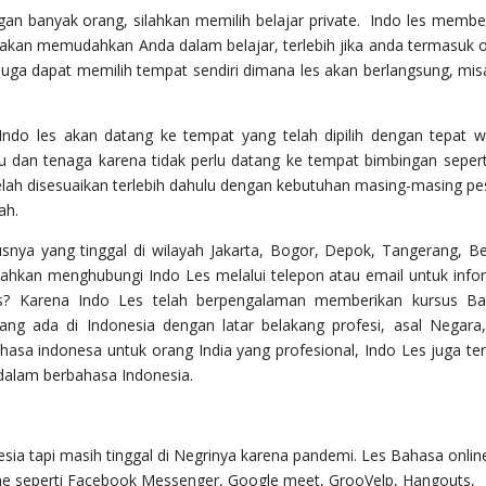
ngan banyak orang, silahkan memilih belajar private. Indo les membe
 akan memudahkan Anda dalam belajar, terlebih jika anda termasuk 
uga dapat memilih tempat sendiri dimana les akan berlangsung, mis
Indo les akan datang ke tempat yang telah dipilih dengan tepat w
dan tenaga karena tidak perlu datang ke tempat bimbingan seperti
 telah disesuaikan terlebih dahulu dengan kebutuhan masing-masing pe
ah.
usnya yang tinggal di wilayah Jakarta, Bogor, Depok, Tangerang, Be
ahkan menghubungi Indo Les melalui telepon atau email untuk info
es? Karena Indo Les telah berpengalaman memberikan kursus B
ng ada di Indonesia dengan latar belakang profesi, asal Negara
sa indonesa untuk orang India yang profesional, Indo Les juga ter
alam berbahasa Indonesia.
sia tapi masih tinggal di Negrinya karena pandemi. Les Bahasa onlin
ine seperti Facebook Messenger, Google meet, GrooVelp, Hangouts,