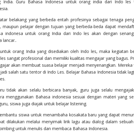
 India. Guru Bahasa Indonesa untuk orang india dari Indo les 
sia.
latar belakang yang berbeda entah profesinya sebagai tenaga peng
ing, maupun pelajar dengan tujuan yang berbeda-beda dapat mendaft
a indonesa untuk orang India dari Indo les akan dengan senang
 lancar..
ntuk orang India yang disediakan oleh Indo les, maka kegiatan be
les sangat profesional dan memiliki kualitas mengajar yang bagus. Pr
gajar akan membuat suasa belajar menjadi menyenangkan. Mereka 
adi salah satu tentor di Indo Les. Belajar Bahasa Indonesia tidak lagi 
es.
u tidak akan selalu berbicara banyak, guru juga selalu mengaja
icara menggunakan Bahasa indonesia sesuai dengan materi yang s
ru, siswa juga diajak untuk belajar listening.
 membantu siswa untuk menambaha kosakata baru yang dapat menu
t dilakukan melalui menyimak lirik lagu atau dialog dalam sebuah 
 dibimbing untuk menulis dan membaca Bahasa Indonesia.