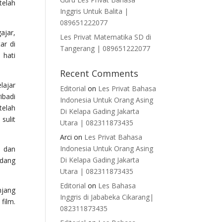
telah
Inggris Untuk Balita |
089651222077
ajar,
Les Privat Matematika SD di
ar di
Tangerang | 089651222077
 hati
Recent Comments
lajar
Editorial
on
Les Privat Bahasa
ibadi
Indonesia Untuk Orang Asing
telah
Di Kelapa Gading Jakarta
sulit
Utara | 082311873435
Arci
on
Les Privat Bahasa
Indonesia Untuk Orang Asing
k dan
Di Kelapa Gading Jakarta
edang
Utara | 082311873435
Editorial
on
Les Bahasa
njang
Inggris di Jababeka Cikarang|
film.
082311873435