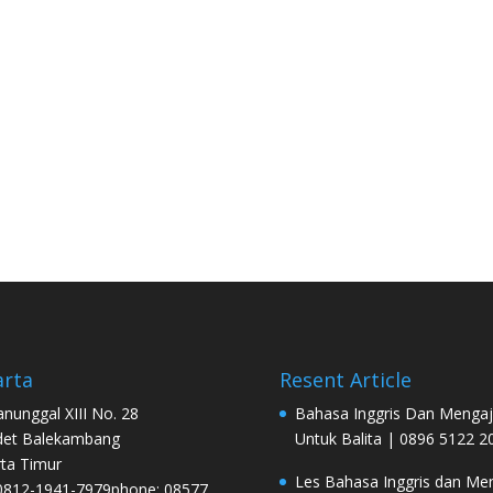
arta
Resent Article
Manunggal XIII No. 28
Bahasa Inggris Dan Mengaj
det Balekambang
Untuk Balita | 0896 5122 2
rta Timur
Les Bahasa Inggris dan Men
0812-1941-7979phone: 08577