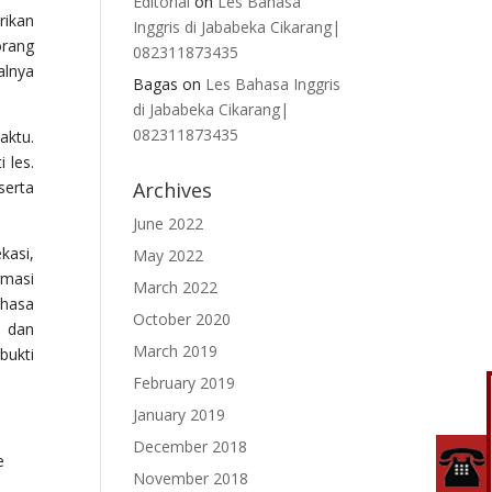
Editorial
on
Les Bahasa
rikan
Inggris di Jababeka Cikarang|
orang
082311873435
alnya
Bagas
on
Les Bahasa Inggris
di Jababeka Cikarang|
082311873435
aktu.
 les.
serta
Archives
June 2022
kasi,
May 2022
rmasi
March 2022
ahasa
October 2020
, dan
March 2019
bukti
February 2019
January 2019
December 2018
e
November 2018