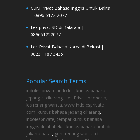
Guru Privat Bahasa Inggris Untuk Balita
| 0896 5122 2077
Les privat SD di Balaraja |
089651222077
Les Privat Bahasa Korea di Bekasi |
0823 1187 3435
Popular Search Terms
indoles private
,
indo les
,
kursus bahasa
jepang di cikarang
,
Les Privat Indonesia
,
les renang wanita
,
www indolesprivate
com
,
kursus bahasa jepang cikarang
,
indolesprivate
,
tempat kursus bahasa
inggris di jababeka
,
kursus bahasa arab di
jakarta barat
,
guru renang wanita di