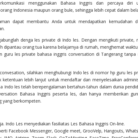
erkomunikasi menggunakan Bahasa Inggris dan percaya diri u
ang Indonesia maupun orang bule, sehingga lebih cepat dalam bela
alaman dapat membantu Anda untuk mendapatkan kemudahan d
an.
rgabunglah denga les private di Indo les. Dengan mengikuti private,
dah dipantau orang tua karena belajarnya di rumah, menghemat waktu
 guru les private bahasa inggris conversation di Tangerang tanpa
 convesation, silahkan menghubungi Indo les di nomor hp guru les pr
 ketentuan lebih lanjut untuk mendaftar dan menyelesaikan adminis
a Indo les telah berepengalaman bertahun-tahun dalam dunia pendid
ersation Bahasa Inggris peserta les, dan hanya memberikan gur
ng yang berkompeten.
ja. Indo Les menyediakan fasiliatas Les Bahasa Inggris On-line.
eperti Facebook Messenger, Google meet, GrooVelp, Hangouts, What
k, IMO, Airtripp, Zoom, Slack, GoToMeeting, FaceTime, FreeConfere