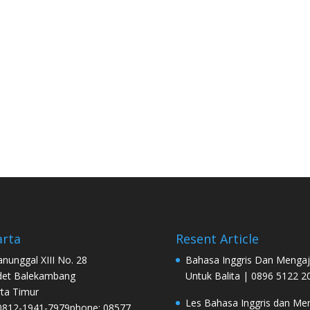
arta
Resent Article
Manunggal XIII No. 28
Bahasa Inggris Dan Mengaj
det Balekambang
Untuk Balita | 0896 5122 2
rta Timur
Les Bahasa Inggris dan Men
0812-1941-7979phone: 08577