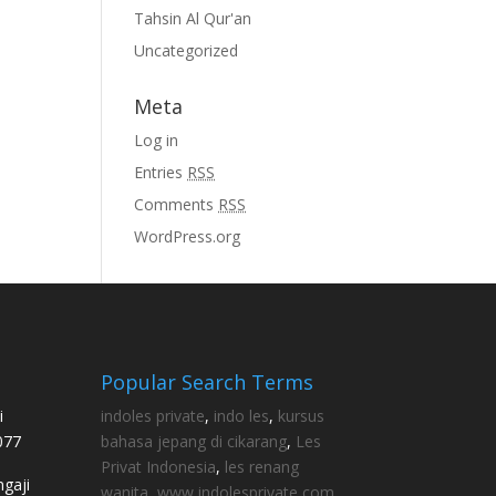
Tahsin Al Qur'an
Uncategorized
Meta
Log in
Entries
RSS
Comments
RSS
WordPress.org
Popular Search Terms
i
indoles private
,
indo les
,
kursus
077
bahasa jepang di cikarang
,
Les
Privat Indonesia
,
les renang
gaji
wanita
,
www indolesprivate com
,