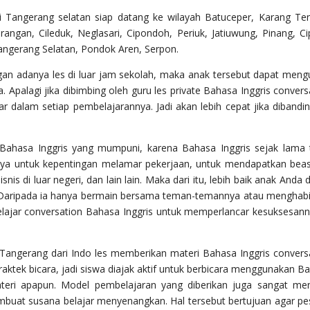
di Tangerang selatan siap datang ke wilayah Batuceper, Karang Te
ngan, Cileduk, Neglasari, Cipondoh, Periuk, Jatiuwung, Pinang, Ci
angerang Selatan, Pondok Aren, Serpon.
gan adanya les di luar jam sekolah, maka anak tersebut dapat meng
 Apalagi jika dibimbing oleh guru les private Bahasa Inggris convers
r dalam setiap pembelajarannya. Jadi akan lebih cepat jika dibandi
ahasa Inggris yang mumpuni, karena Bahasa Inggris sejak lama 
alnya untuk kepentingan melamar pekerjaan, untuk mendapatkan bea
isnis di luar negeri, dan lain lain. Maka dari itu, lebih baik anak Anda 
h. Daripada ia hanya bermain bersama teman-temannya atau menghab
belajar conversation Bahasa Inggris untuk memperlancar kesuksesann
i Tangerang dari Indo les memberikan materi Bahasa Inggris convers
ktek bicara, jadi siswa diajak aktif untuk berbicara menggunakan B
teri apapun. Model pembelajaran yang diberikan juga sangat men
buat susana belajar menyenangkan. Hal tersebut bertujuan agar pe