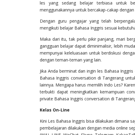
les yang sedang belajar terbiasa untuk b
menggunakannya untuk bercakap-cakap dengan or
Dengan guru pengajar yang telah berpeng
mengikuti belajar Bahasa Inggris sesuai kebutuh
Maka dari itu, tak perlu pikir panjang, mari be
gangguan belajar dapat diminimalisir, lebih mu
mempunyai keleluasaan untuk berdiskusi dengan
dengan teman-teman yang lain.
Jika Anda berminat dan ingin les Bahasa Inggris
Bahasa Inggris conversation di Tangerang untuk
lainnya. Mengapa harus memilih Indo Les? Karen
terbukti dapat meningkatkan kemampuan conv
private Bahasa Inggris conversation di Tangera
Kelas On-Line
Kini Les Bahasa Inggris bisa dilakukan dimana sa
pembelajaran dilakukan dengan media online s
(WA), LINE, WeChat, Skype, Telegram, KakaoTal