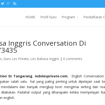
HOME
Profil Guru
Program
Pendaftaran O
sa Inggris Conversation Di
73435
or
,
Guru Les Private
,
Les Bahasa Inggris
|
0 comments
tion Di Tangerang. indolesprivate.com.
English Conversation
an salah satu hal yang paling penting untuk dipelajari saat be
 mendalami dan banyak mengkaji teori mengenai writing dan rea
g dilakukan. Padahal output yang diharapakn ketika mempelajari B
n english.