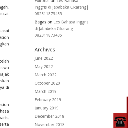
Editorial
on
Les Bahasa
ngah,
Inggris di Jababeka Cikarang|
putat
082311873435
Bagas
on
Les Bahasa Inggris
di Jababeka Cikarang|
uasai
082311873435
ation
ngkan
Archives
June 2022
telah
May 2022
siswa
diajak
March 2022
iskan
October 2020
ya di
March 2019
February 2019
ation
January 2019
ahasa
December 2018
arik,
serta
November 2018