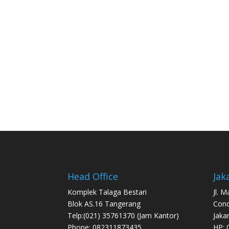
Head Office
Jak
Komplek Talaga Bestari
Jl. 
Blok AS.16 Tangerang
Con
Telp:(021) 35761370 (Jam Kantor)
Jaka
Phone: 082311873435
HP: 