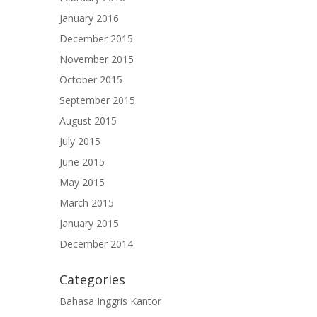
January 2016
December 2015
November 2015
October 2015
September 2015
August 2015
July 2015
June 2015
May 2015
March 2015
January 2015
December 2014
Categories
Bahasa Inggris Kantor