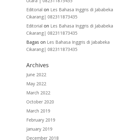
Utara | 082311873435
Editorial
on
Les Bahasa Inggris di Jababeka
Cikarang| 082311873435
Editorial
on
Les Bahasa Inggris di Jababeka
Cikarang| 082311873435
Bagas
on
Les Bahasa Inggris di Jababeka
Cikarang| 082311873435
Archives
June 2022
May 2022
March 2022
October 2020
March 2019
February 2019
January 2019
December 2018