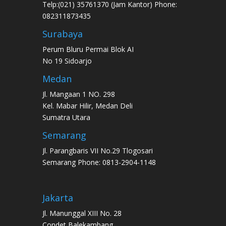
Telp:(021) 35761370 (Jam Kantor) Phone:
082311873435
Surabaya
Perum Bluru Permai Blok AI
No 19 Sidoarjo
Medan
Jl. Mangaan 1 NO. 298
Kel. Mabar Hilir, Medan Deli
Sumatra Utara
Semarang
Jl. Parangbaris VII No.29 Tlogosari
Semarang Phone: 0813-2904-1148
Jakarta
Jl. Manunggal XIII No. 28
Condet Balekambang