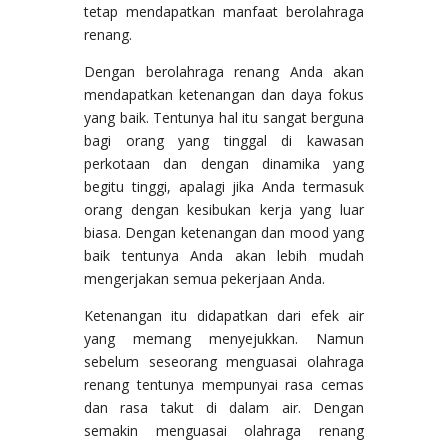
tetap mendapatkan manfaat berolahraga
renang.
Dengan berolahraga renang Anda akan
mendapatkan ketenangan dan daya fokus
yang baik. Tentunya hal itu sangat berguna
bagi orang yang tinggal di kawasan
perkotaan dan dengan dinamika yang
begitu tinggi, apalagi jika Anda termasuk
orang dengan kesibukan kerja yang luar
biasa. Dengan ketenangan dan mood yang
baik tentunya Anda akan lebih mudah
mengerjakan semua pekerjaan Anda.
Ketenangan itu didapatkan dari efek air
yang memang menyejukkan. Namun
sebelum seseorang menguasai olahraga
renang tentunya mempunyai rasa cemas
dan rasa takut di dalam air. Dengan
semakin menguasai olahraga renang