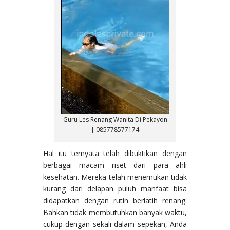
Guru Les Renang Wanita Di Pekayon
| 085778577174
Hal itu ternyata telah dibuktikan dengan
berbagai macam riset dari para ahli
kesehatan. Mereka telah menemukan tidak
kurang dari delapan puluh manfaat bisa
didapatkan dengan rutin berlatih renang.
Bahkan tidak membutuhkan banyak waktu,
cukup dengan sekali dalam sepekan, Anda