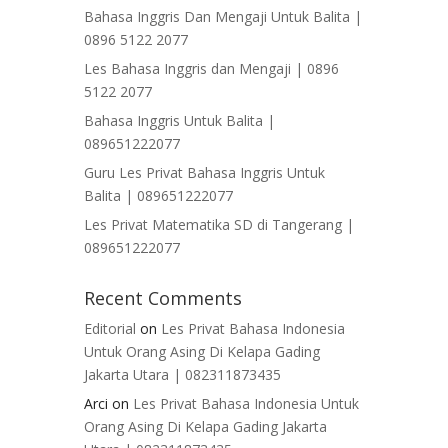
Bahasa Inggris Dan Mengaji Untuk Balita |
0896 5122 2077
Les Bahasa Inggris dan Mengaji | 0896
5122 2077
Bahasa Inggris Untuk Balita |
089651222077
Guru Les Privat Bahasa Inggris Untuk
Balita | 089651222077
Les Privat Matematika SD di Tangerang |
089651222077
Recent Comments
Editorial
on
Les Privat Bahasa Indonesia
Untuk Orang Asing Di Kelapa Gading
Jakarta Utara | 082311873435
Arci
on
Les Privat Bahasa Indonesia Untuk
Orang Asing Di Kelapa Gading Jakarta