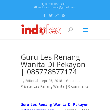
082311873435
indolesprivate@gmail.com
Guru Les Renang
Wanita Di Pekayon
| 085778577174
by
Editorial
| Apr 25, 2018 |
Guru Les
Private
,
Les Renang Wanita
|
0 comments
Guru Les Renang Wanita Di Pekayon,