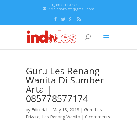
082311873435
indolesprivate@gmail.com
Guru Les Renang
Wanita Di Sumber
Arta |
085778577174
by
Editorial
| May 18, 2018 |
Guru Les
Private
,
Les Renang Wanita
|
0 comments