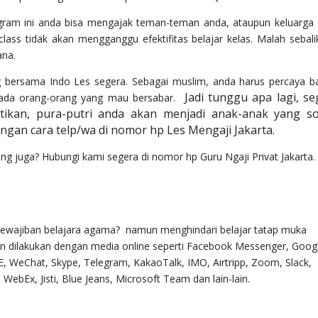
gram ini anda bisa mengajak teman-teman anda, ataupun keluarga
ass tidak akan mengganggu efektifitas belajar kelas. Malah sebali
na.
ng bersama Indo Les segera. Sebagai muslim, anda harus percaya 
Jadi tunggu apa lagi, se
pada orang-orang yang mau bersabar.
ikan, pura-putri anda akan menjadi anak-anak yang so
gan cara telp/wa di nomor hp Les Mengaji Jakarta.
ng juga? Hubungi kami segera di nomor hp Guru Ngaji Privat Jakarta.
 kewajiban belajara agama? namun menghindari belajar tatap muka
aran dilakukan dengan media online seperti Facebook Messenger, Goog
 WeChat, Skype, Telegram, KakaoTalk, IMO, Airtripp, Zoom, Slack,
bEx, Jisti, Blue Jeans, Microsoft Team dan lain-lain.