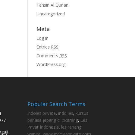
Tahsin Al Qur'an
Uncategorized
Meta
Log in
Entries
RSS
Comments
RSS
WordPress.org
Popular Search Terms
i
indoles private
,
indo les
,
kursus
077
bahasa jepang di cikarang
,
Les
Privat Indonesia
,
les renang
gaji
wanita
,
www indolesprivate com
,