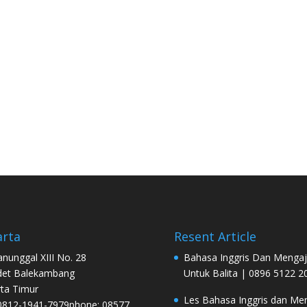
arta
Resent Article
Manunggal XIII No. 28
Bahasa Inggris Dan Mengaj
det Balekambang
Untuk Balita | 0896 5122 2
rta Timur
Les Bahasa Inggris dan Men
0812-1941-7979phone: 08577