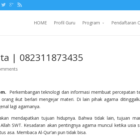
HOME
Profil Guru
Program
Pendaftaran O
arta | 082311873435
omments
com.
Perkembangan teknologi dan informasi membuat percepatan te
rang ikut berlari mengejar materi. Di lain pihak agama ditinggalk
enal lagi agamanya.
kan mendapatkan tujuan hidupnya. Bahwa tidak lain, tujuan ma
a Allah SWT. Kesadaran akan pentingnya agama muncul ketika usia 
utus asa. Membaca Al-Qur’an pun tidak bisa.