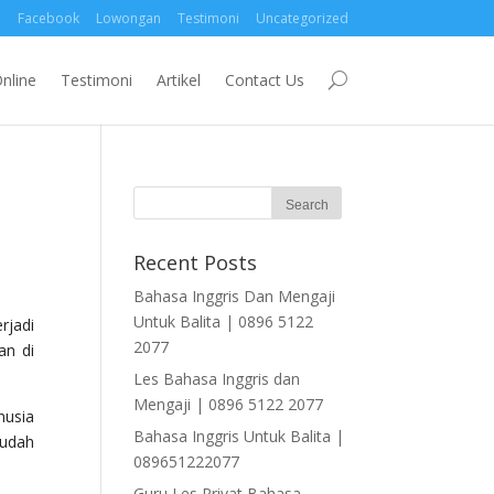
Facebook
Lowongan
Testimoni
Uncategorized
nline
Testimoni
Artikel
Contact Us
Recent Posts
Bahasa Inggris Dan Mengaji
Untuk Balita | 0896 5122
rjadi
2077
an di
Les Bahasa Inggris dan
Mengaji | 0896 5122 2077
nusia
Bahasa Inggris Untuk Balita |
sudah
089651222077
Guru Les Privat Bahasa