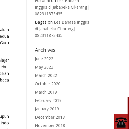
Editorial
on
Les Bahasa
Inggris di Jababeka Cikarang|
082311873435
Bagas
on
Les Bahasa Inggris
di Jababeka Cikarang|
 akan
082311873435
Kedua
 Guru
Archives
June 2022
lajar
sebut
May 2022
dikan
March 2022
mbaca
October 2020
March 2019
February 2019
January 2019
aupun
December 2018
 Indo
November 2018