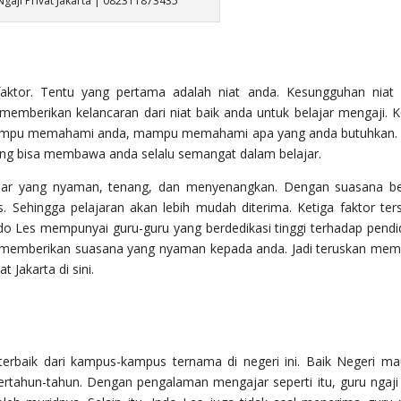
gaji Privat Jakarta | 082311873435
 faktor. Tentu yang pertama adalah niat anda. Kesungguhan niat
emberikan kelancaran dari niat baik anda untuk belajar mengaji. 
ut mampu memahami anda, mampu memahami apa yang anda butuhkan.
ang bisa membawa anda selalu semangat dalam belajar.
lajar yang nyaman, tenang, dan menyenangkan. Dengan suasana be
s. Sehingga pelajaran akan lebih mudah diterima. Ketiga faktor ter
o Les mempunyai guru-guru yang berdedikasi tinggi terhadap pendi
ga memberikan suasana yang nyaman kepada anda. Jadi teruskan me
 Jakarta di sini.
 terbaik dari kampus-kampus ternama di negeri ini. Baik Negeri m
tahun-tahun. Dengan pengalaman mengajar seperti itu, guru ngaji