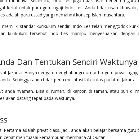
muridnya. Selain itu, Indo Les juga tidak asal menerima guru n
t ketat untuk para guru ngaji Indo Les. Anda tidak usah khawatir,
Les adalah para ustad yang memahmi konsep Islam nusantara.
memiliki standar kurikulum sendiri. Indo Les telah menggodok kuri
han kurikulum tersebut Indo Les mampu menyesuaikan dengan 
nda Dan Tentukan Sendiri Waktunya
rivat Jakarta. Hanya dengan menghubungi nomor hp guru privat ngaji,
nda. Sehingga anda tidak perlu melintasi lalu lintas padat di Jakarta.
t anda nyaman. Bisa di rumah, di kantor, di taman, atau pun di m
Les akan datang tepat pada waktunya.
ss
 Pertama adalah privat class. Jadi, anda akan belajar bersama guru p
akin cepat menguasai kemampuan membaca Al-Qur’an.