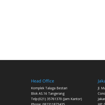
Head Office
Jak
Komplek Talaga Bestari
Jl. 
Blok AS.16 Tangerang
Con
Telp:(021) 35761370 (Jam Kantor)
Jaka
Phone: 082311873435
HP: 