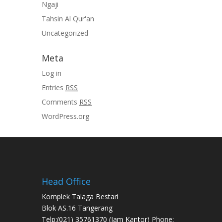
Ngaji
Tahsin Al Qur'an
Uncategorized
Meta
Log in
Entries
RSS
Comments
RSS
WordPress.org
Head Office
Komplek Talaga Bestari
Blok AS.16 Tangerang
Telp:(021) 35761370 (Jam Kantor) Phone: