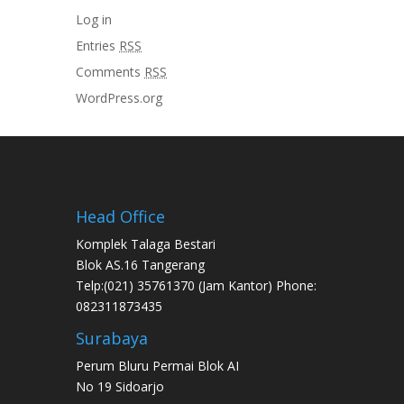
Log in
Entries
RSS
Comments
RSS
WordPress.org
Head Office
Komplek Talaga Bestari
Blok AS.16 Tangerang
Telp:(021) 35761370 (Jam Kantor) Phone:
082311873435
Surabaya
Perum Bluru Permai Blok AI
No 19 Sidoarjo