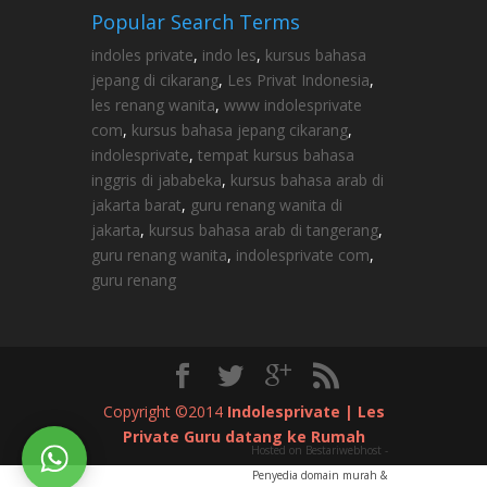
Popular Search Terms
indoles private
,
indo les
,
kursus bahasa
jepang di cikarang
,
Les Privat Indonesia
,
les renang wanita
,
www indolesprivate
com
,
kursus bahasa jepang cikarang
,
indolesprivate
,
tempat kursus bahasa
inggris di jababeka
,
kursus bahasa arab di
jakarta barat
,
guru renang wanita di
jakarta
,
kursus bahasa arab di tangerang
,
guru renang wanita
,
indolesprivate com
,
guru renang
Copyright ©2014
Indolesprivate | Les
Private Guru datang ke Rumah
Hosted on Bestariwebhost -
Penyedia domain murah &