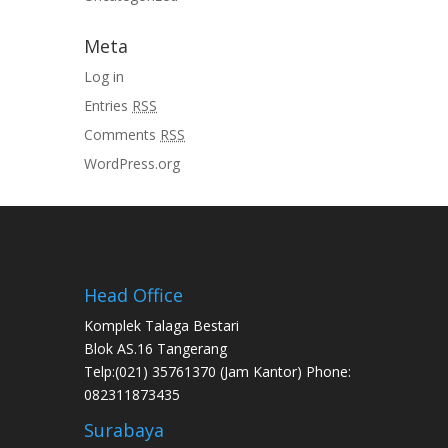
Meta
Log in
Entries
RSS
Comments
RSS
WordPress.org
Head Office
Komplek Talaga Bestari
Blok AS.16 Tangerang
Telp:(021) 35761370 (Jam Kantor) Phone:
082311873435
Surabaya