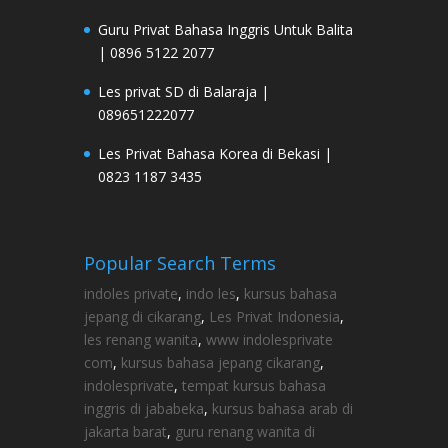
Guru Privat Bahasa Inggris Untuk Balita
| 0896 5122 2077
Les privat SD di Balaraja |
089651222077
Les Privat Bahasa Korea di Bekasi |
0823 1187 3435
Popular Search Terms
indoles private
,
indo les
,
kursus bahasa
jepang di cikarang
,
Les Privat Indonesia
,
les renang wanita
,
www indolesprivate
com
,
kursus bahasa jepang cikarang
,
indolesprivate
,
tempat kursus bahasa
inggris di jababeka
,
kursus bahasa arab di
jakarta barat
,
guru renang wanita di