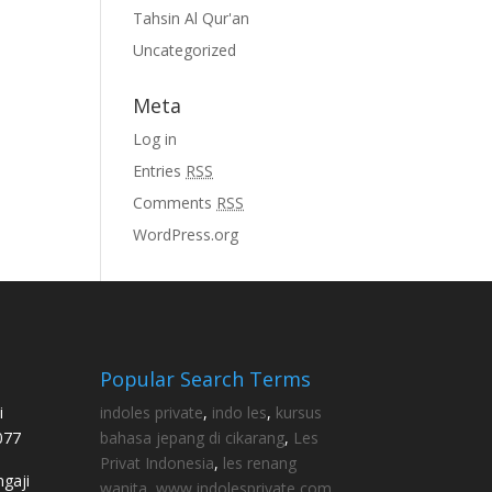
Tahsin Al Qur'an
Uncategorized
Meta
Log in
Entries
RSS
Comments
RSS
WordPress.org
Popular Search Terms
i
indoles private
,
indo les
,
kursus
077
bahasa jepang di cikarang
,
Les
Privat Indonesia
,
les renang
gaji
wanita
,
www indolesprivate com
,