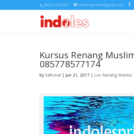
082311873435
indolesprivate@gmail.com
Kursus Renang Muslima
085778577174
by
Editorial
| Jun 21, 2017 |
Les Renang Wanita