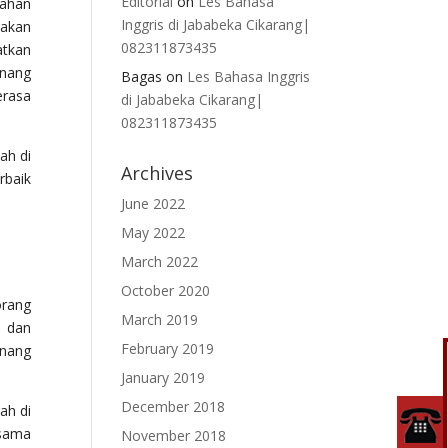
Editorial
on
Les Bahasa
tahan
Inggris di Jababeka Cikarang|
 akan
082311873435
atkan
enang
Bagas
on
Les Bahasa Inggris
erasa
di Jababeka Cikarang|
082311873435
ah di
Archives
rbaik
June 2022
May 2022
March 2022
October 2020
orang
March 2019
n dan
February 2019
enang
January 2019
December 2018
ah di
rsama
November 2018