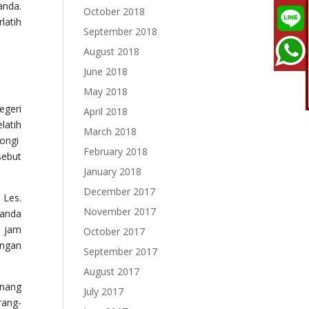
anda.
October 2018
latih
September 2018
August 2018
June 2018
May 2018
egeri
April 2018
latih
March 2018
tongi
February 2018
sebut
January 2018
December 2017
 Les.
November 2017
 anda
u jam
October 2017
engan
September 2017
August 2017
enang
July 2017
rang-