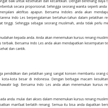
gat baik untuk kesehatan dan kecantikan. Dengan berenang daya 
rbentuk secara proporsional. Sehingga seorang wanita seperti anda
menjalani aktifitas apapun. Bersama Indoles anda akan mendap
Karena Indo Les berpengalaman bertahun-tahun dalam pelatihan r
gat tinggi. Sehingga sebagai seorang muslimah, anda tidak perlu m
mudahan kepada anda. Anda akan menemukan kursus renang muslim
as terbaik. Bersama Indo Les anda akan mendapatkan kesempatan te
ehat dan cantik.
aga pendidikan dan pelatihan yang sangat konsen membantu orang-
i kota-kota besar di Indonesia. Dengan berbagai macam kesulita
u khawatir lagi. Bersama Indo Les anda akan menemukan kursus r
da anda. mulai dari akses dalam menemukan kursus renang muslim
atkan manfaat berlatih renang. Semua itu bisa anda dapatkan be