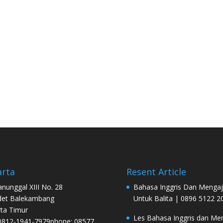
arta
Resent Article
Manunggal XIII No. 28
Bahasa Inggris Dan Mengaj
det Balekambang
Untuk Balita | 0896 5122 2
rta Timur
Les Bahasa Inggris dan Men
0812-1941-7979phone: 08577