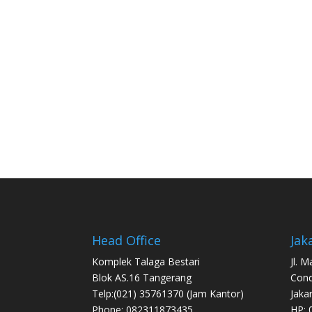
Head Office
Jak
Komplek Talaga Bestari
Jl. 
Blok AS.16 Tangerang
Con
Telp:(021) 35761370 (Jam Kantor)
Jaka
Phone: 082311873435
HP: 