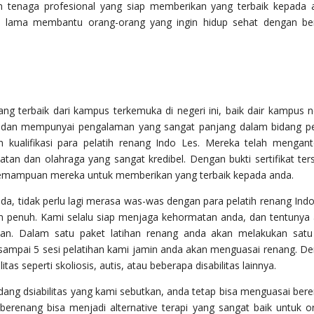
n tenaga profesional yang siap memberikan yang terbaik kepada 
h lama membantu orang-orang yang ingin hidup sehat dengan ber
ng terbaik dari kampus terkemuka di negeri ini, baik dair kampus n
k dan mempunyai pengalaman yang sangat panjang dalam bidang pe
n kualifikasi para pelatih renang Indo Les. Mereka telah mengan
atan dan olahraga yang sangat kredibel. Dengan bukti sertifikat ter
 kemampuan mereka untuk memberikan yang terbaik kepada anda.
da, tidak perlu lagi merasa was-was dengan para pelatih renang Indo
 penuh. Kami selalu siap menjaga kehormatan anda, dan tentunya
an. Dalam satu paket latihan renang anda akan melakukan sat
 sampai 5 sesi pelatihan kami jamin anda akan menguasai renang. D
s seperti skoliosis, autis, atau beberapa disabilitas lainnya.
ng dsiabilitas yang kami sebutkan, anda tetap bisa menguasai ber
berenang bisa menjadi alternative terapi yang sangat baik untuk o