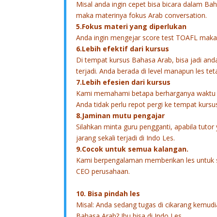
Misal anda ingin cepet bisa bicara dalam Ba
maka materinya fokus Arab conversation.
5.Fokus materi yang diperlukan
Anda ingin mengejar score test TOAFL maka
6.Lebih efektif dari kursus
Di tempat kursus Bahasa Arab, bisa jadi anda ti
terjadi. Anda berada di level manapun les tet
7.Lebih efesien dari kursus
Kami memahami betapa berharganya waktu 
Anda tidak perlu repot pergi ke tempat kursus.
8.Jaminan mutu pengajar
Silahkan minta guru pengganti, apabila tutor
jarang sekali terjadi di Indo Les.
9.Cocok untuk semua kalangan.
Kami berpengalaman memberikan les untuk 
CEO perusahaan.
10. Bisa pindah les
Misal: Anda sedang tugas di cikarang kemudi
Bahasa Arab? Ibu bisa di Indo Les.