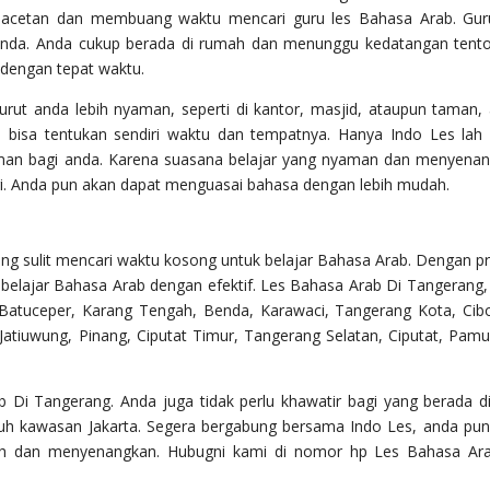
emacetan dan membuang waktu mencari guru les Bahasa Arab. Gur
anda. Anda cukup berada di rumah dan menunggu kedatangan tento
 dengan tepat waktu.
rut anda lebih nyaman, seperti di kantor, masjid, ataupun taman,
a bisa tentukan sendiri waktu dan tempatnya. Hanya Indo Les lah
an bagi anda. Karena suasana belajar yang nyaman dan menyena
agi. Anda pun akan dapat menguasai bahasa dengan lebih mudah.
yang sulit mencari waktu kosong untuk belajar Bahasa Arab. Dengan pr
a belajar Bahasa Arab dengan efektif. Les Bahasa Arab Di Tangerang,
n Batuceper, Karang Tengah, Benda, Karawaci, Tangerang Kota, Cib
 Jatiuwung, Pinang, Ciputat Timur, Tangerang Selatan, Ciputat, Pamu
Di Tangerang. Anda juga tidak perlu khawatir bagi yang berada di
uruh kawasan Jakarta. Segera bergabung bersama Indo Les, anda pun
h dan menyenangkan. Hubugni kami di nomor hp Les Bahasa Ar