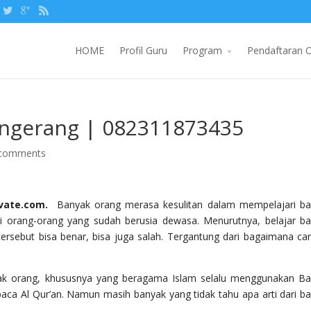
HOME
Profil Guru
Program
Pendaftaran O
angerang | 082311873435
 comments
ivate.com.
Banyak orang merasa kesulitan dalam mempelajari b
gi orang-orang yang sudah berusia dewasa. Menurutnya, belajar b
n tersebut bisa benar, bisa juga salah. Tergantung dari bagaimana ca
yak orang, khususnya yang beragama Islam selalu menggunakan B
aca Al Qur’an. Namun masih banyak yang tidak tahu apa arti dari b