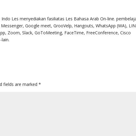
. Indo Les menyediakan fasiliatas Les Bahasa Arab On-line. pembelaj
k Messenger, Google meet, GrooVelp, Hangouts, WhatsApp (WA), LIN
ripp, Zoom, Slack, GoToMeeting, FaceTime, FreeConference, Cisco
lain.
d fields are marked
*