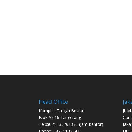
Head Office
Jak
Komplek Talaga Bestari
Jl. 
Blok AS.16 Tangerang
Con
Telp:(021) 35761370 (Jam Kantor)
Jaka
Phone: 082311873435
HP: 