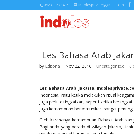
082311873435
indolesprivate@gmail.com
Les Bahasa Arab Jaka
by
Editorial
| Nov 22, 2016 |
Uncategorized
|
0
Les Bahasa Arab Jakarta, Indolesprivate.
Indonesia. Yaitu ketika melakukan ritual keaga
juga perlu ditingkatkan, seperti ketika berang
juga kemampuan berkomunikasi sangat penting di
Oleh karenanya kemampuan Bahasa Arab sangat 
Bagi anda yang berada di wilayah Jakarta, tida
untuk memenuhi harapan anda tersebut.