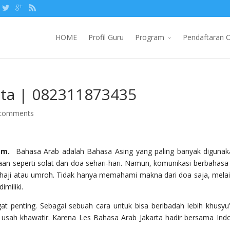
HOME
Profil Guru
Program
Pendaftaran O
rta | 082311873435
 comments
com.
Bahasa Arab adalah Bahasa Asing yang paling banyak digunak
maan seperti solat dan doa sehari-hari. Namun, komunikasi berbahasa
kat haji atau umroh. Tidak hanya memahami makna dari doa saja, mela
miliki.
penting. Sebagai sebuah cara untuk bisa beribadah lebih khusyu’ 
k usah khawatir. Karena Les Bahasa Arab Jakarta hadir bersama Ind