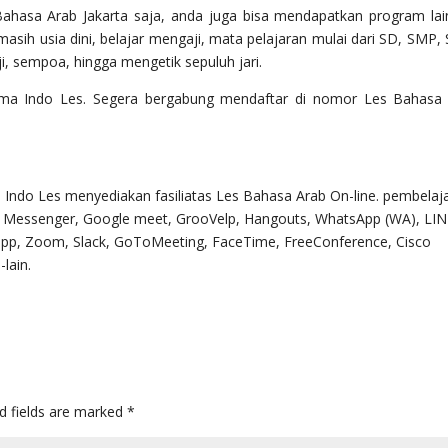
Bahasa Arab Jakarta saja, anda juga bisa mendapatkan program lai
masih usia dini, belajar mengaji, mata pelajaran mulai dari SD, SMP,
, sempoa, hingga mengetik sepuluh jari.
ama Indo Les. Segera bergabung mendaftar di nomor Les Bahasa
. Indo Les menyediakan fasiliatas Les Bahasa Arab On-line. pembelaj
k Messenger, Google meet, GrooVelp, Hangouts, WhatsApp (WA), LIN
ripp, Zoom, Slack, GoToMeeting, FaceTime, FreeConference, Cisco
lain.
d fields are marked
*