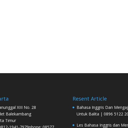
arta
Resent Article
Manunggal XIII No. 28
Bahasa Inggris Dan Mengaj
det Balekambang
Untuk Balita | 0896 5122 2
rta Timur
Les Bahasa Inggris dan Men
0812-1941-7979phone: 08577