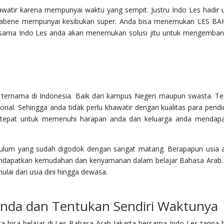
hawatir karena mempunyai waktu yang sempit. Justru Indo Les hadir 
otabene mempunyai kesibukan super. Anda bisa menemukan LES B
ama Indo Les anda akan menemukan solusi jitu untuk mengemba
s ternama di Indonesia. Baik dari kampus Negeri maupun swasta. T
sional. Sehingga anda tidak perlu khawatir dengan kualitas para pendid
 tepat untuk memenuhi harapan anda dan keluarga anda mendap
kulum yang sudah digodok dengan sangat matang. Berapapun usia 
mendapatkan kemudahan dan kenyamanan dalam belajar Bahasa Arab.
ai dari usia dini hingga dewasa.
nda dan Tentukan Sendiri Waktunya
a bisa belajar di Les Bahasa Arab Jakarta bersama Indo Les tanpa 