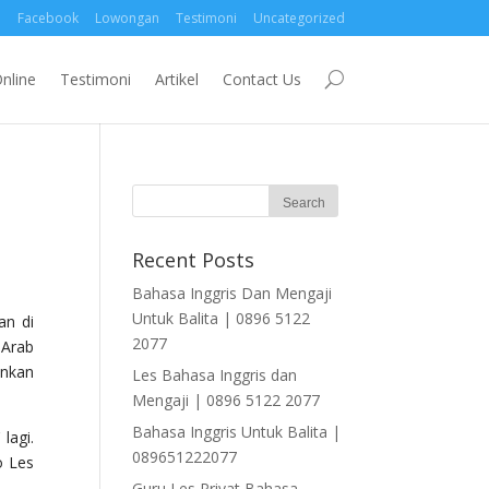
Facebook
Lowongan
Testimoni
Uncategorized
nline
Testimoni
Artikel
Contact Us
Recent Posts
Bahasa Inggris Dan Mengaji
Untuk Balita | 0896 5122
an di
2077
 Arab
inkan
Les Bahasa Inggris dan
Mengaji | 0896 5122 2077
Bahasa Inggris Untuk Balita |
lagi.
089651222077
o Les
Guru Les Privat Bahasa