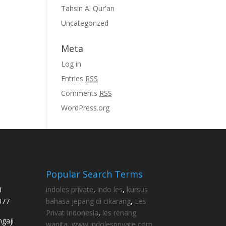
Tahsin Al Qur'an
Uncategorized
Meta
Log in
Entries
RSS
Comments
RSS
WordPress.org
Popular Search Terms
i
indoles private
,
indo les
,
kursus
077
bahasa jepang di cikarang
,
Les
Privat Indonesia
,
les renang
gaji
wanita
,
www indolesprivate com
,