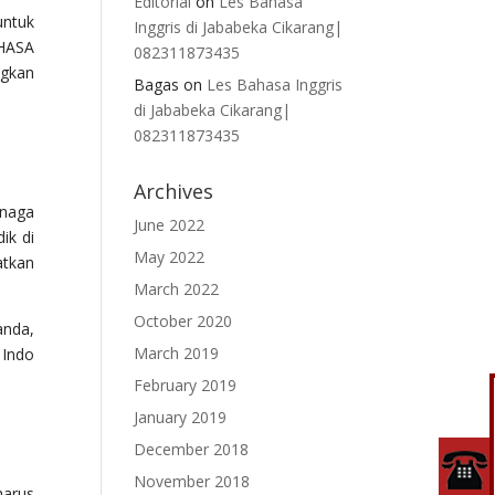
Editorial
on
Les Bahasa
untuk
Inggris di Jababeka Cikarang|
AHASA
082311873435
ngkan
Bagas
on
Les Bahasa Inggris
di Jababeka Cikarang|
082311873435
Archives
enaga
June 2022
ik di
May 2022
atkan
March 2022
October 2020
anda,
March 2019
 Indo
February 2019
January 2019
December 2018
November 2018
harus