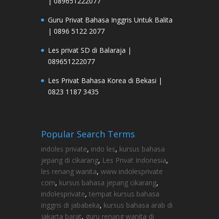
| 089651222077
Guru Privat Bahasa Inggris Untuk Balita
| 0896 5122 2077
Les privat SD di Balaraja |
089651222077
Les Privat Bahasa Korea di Bekasi |
0823 1187 3435
Popular Search Terms
indoles private
,
indo les
,
kursus bahasa
jepang di cikarang
,
Les Privat Indonesia
,
les renang wanita
,
www indolesprivate
com
,
kursus bahasa jepang cikarang
,
indolesprivate
,
tempat kursus bahasa
inggris di jababeka
,
kursus bahasa arab di
jakarta barat
,
guru renang wanita di