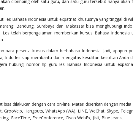
a akan dibimbing oleh satu guru, dan satu guru tersebut hanya akan 
in.
uti les Bahasa indonesia untuk expatriat khususnya yang tinggal di wi
emarang, Bandung, Surabaya dan Makassar bisa menghubungi Indo
o Les telah berpengalaman memberikan kursus Bahasa Indonesia 
a.
n para peserta kursus dalam berbahasa Indonesia. Jadi, apapun pr
da, Indo les siap membantu dan mengatas kesulitan-kesulitan Anda 
egera hubungi nomor hp guru les Bahasa Indonesia untuk expatria
at bisa dilakukan dengan cara on-line. Materi diberikan dengan media
t, GrooVelp, Hangouts, WhatsApp (WA), LINE, WeChat, Skype, Teleg
ing, FaceTime, FreeConference, Cisco WebEx, Jisti, Blue Jeans,