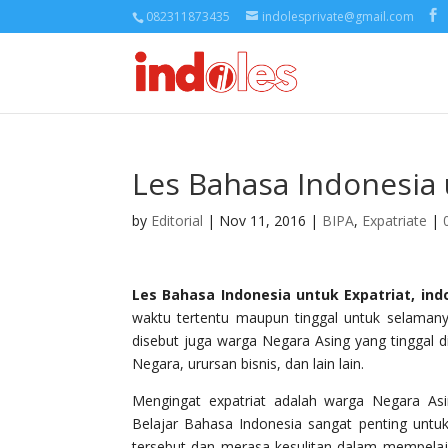
082311873435
indolesprivate@gmail.com
Les Bahasa Indonesia
by
Editorial
| Nov 11, 2016 |
BIPA
,
Expatriate
|
Les Bahasa Indonesia untuk Expatriat, ind
waktu tertentu maupun tinggal untuk selamanya
disebut juga warga Negara Asing yang tinggal di
Negara, urursan bisnis, dan lain lain.
Mengingat expatriat adalah warga Negara Asi
Belajar Bahasa Indonesia sangat penting untuk 
tersebut dan merasa kesulitan dalam mempelaj