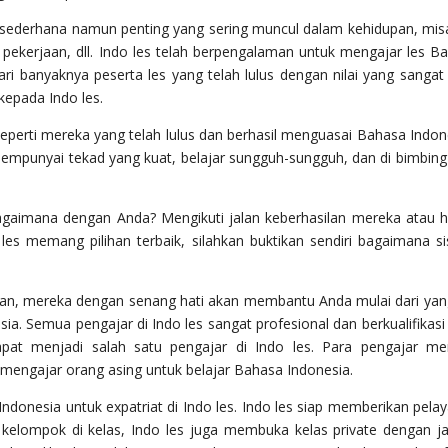
 sederhana namun penting yang sering muncul dalam kehidupan, mis
 pekerjaan, dll. Indo les telah berpengalaman untuk mengajar les B
 dari banyaknya peserta les yang telah lulus dengan nilai yang sangat 
kepada Indo les.
erti mereka yang telah lulus dan berhasil menguasai Bahasa Indon
 mempunyai tekad yang kuat, belajar sungguh-sungguh, dan di bimbing
gaimana dengan Anda? Mengikuti jalan keberhasilan mereka atau 
 les memang pilihan terbaik, silahkan buktikan sendiri bagaimana s
man, mereka dengan senang hati akan membantu Anda mulai dari yan
a. Semua pengajar di Indo les sangat profesional dan berkualifikasi 
pat menjadi salah satu pengajar di Indo les. Para pengajar mem
 mengajar orang asing untuk belajar Bahasa Indonesia.
Indonesia untuk expatriat di Indo les. Indo les siap memberikan pela
a kelompok di kelas, Indo les juga membuka kelas private dengan j