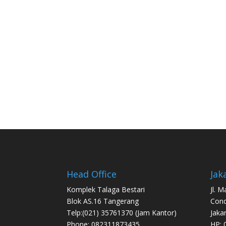
Head Office
Jak
Komplek Talaga Bestari
Jl. 
Blok AS.16 Tangerang
Con
Telp:(021) 35761370 (Jam Kantor)
Jaka
Phone: 082311873435
HP: 