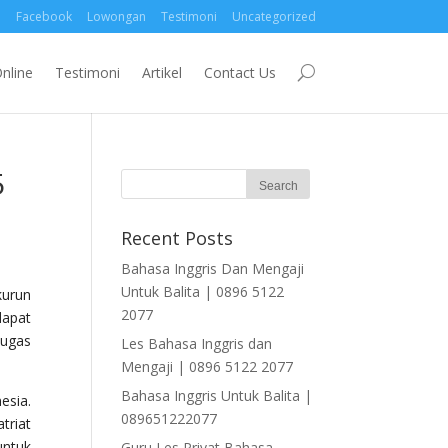
Facebook
Lowongan
Testimoni
Uncategorized
nline
Testimoni
Artikel
Contact Us
5
Recent Posts
Bahasa Inggris Dan Mengaji
Untuk Balita | 0896 5122
kurun
2077
dapat
tugas
Les Bahasa Inggris dan
Mengaji | 0896 5122 2077
Bahasa Inggris Untuk Balita |
esia.
089651222077
triat
untuk
Guru Les Privat Bahasa