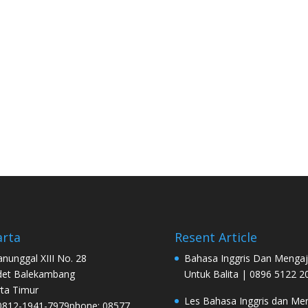
arta
Resent Article
Manunggal XIII No. 28
Bahasa Inggris Dan Mengaj
det Balekambang
Untuk Balita | 0896 5122 2
rta Timur
Les Bahasa Inggris dan Men
0812-1941-7979phone: 08577