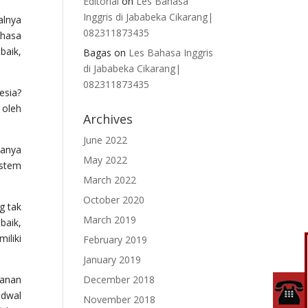
Editorial
on
Les Bahasa
Inggris di Jababeka Cikarang|
alnya
082311873435
ahasa
baik,
Bagas
on
Les Bahasa Inggris
di Jababeka Cikarang|
082311873435
esia?
 oleh
Archives
June 2022
hanya
May 2022
istem
March 2022
October 2020
g tak
March 2019
baik,
iliki
February 2019
January 2019
yanan
December 2018
adwal
November 2018