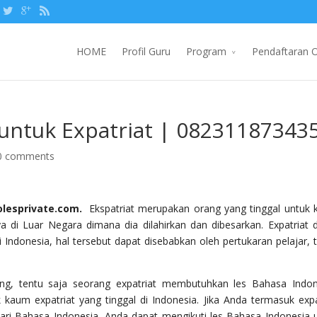
HOME
Profil Guru
Program
Pendaftaran O
 untuk Expatriat | 08231187343
0 comments
olesprivate.com.
Ekspatriat merupakan orang yang tinggal untuk 
 di Luar Negara dimana dia dilahirkan dan dibesarkan. Expatriat 
 Indonesia, hal tersebut dapat disebabkan oleh pertukaran pelajar, 
ng, tentu saja seorang expatriat membutuhkan les Bahasa Indon
kaum expatriat yang tinggal di Indonesia. Jika Anda termasuk expa
ari Bahasa Indonesia, Anda dapat mengikuti les Bahasa Indonesia 