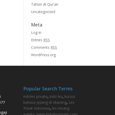
Tahsin Al Qur'an
Uncategorized
Meta
Log in
Entries
RSS
Comments
RSS
WordPress.org
Popular Search Terms
i
indoles private
,
indo les
,
kursus
077
bahasa jepang di cikarang
,
Les
Privat Indonesia
,
les renang
gaji
wanita
,
www indolesprivate com
,