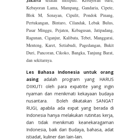
Jakarta
selatan
meliputi: Kebayoran baru,
Kebayoran Lama, Mampang, Gandaria, Cipete,
Blok M, Senayan, Cipulit, Pondok Pinang,
Pertukangan, Bintaro, Cilandak, Lebak Bulus,
Pasar Minggu, Pejaten, Kebagusan, Jatipadang,
Ragunan, Ciganjur, Kalibata, Tebet, Manggarai,
Menteng, Karet, Setiabudi, Pagedangan, Bukit
Duri, Pancoran, Cikoko, Bangka, Tanjung Barat,
dan sekitarnya.
Les Bahasa Indonesia untuk orang
asing
adalah program yang HARUS
DIIKUTI oleh para expatrite yang ingin
nyaman dan menikmati kekayaan budaya
nusantara. Boleh dikatakan SANGAT
RUGI, apabila ada expat yang berada di
Indonesia hanya melakukan rutinitas kerja,
dan tidak menikmati keanekaragaman
Indonesia, baik dari Budaya, bahasa, adat
istiadat, kuliner dan lain-lain.