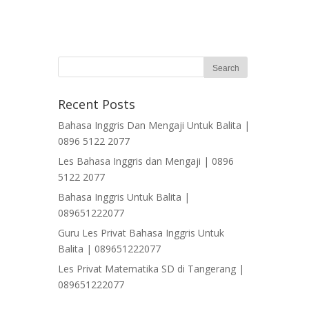
Recent Posts
Bahasa Inggris Dan Mengaji Untuk Balita |
0896 5122 2077
Les Bahasa Inggris dan Mengaji | 0896
5122 2077
Bahasa Inggris Untuk Balita |
089651222077
Guru Les Privat Bahasa Inggris Untuk
Balita | 089651222077
Les Privat Matematika SD di Tangerang |
089651222077