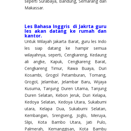
seperti Surabaya, Bandung, Semarang dan
Makassar.
Les Bahasa Inggris di Jakrta guru
les akan datang ke rumah dan
kantor.
Untuk Wilayah Jakarta Barat, guru les Indo
les siap datang ke hampir semua
wilayahnya, seperti, Cengkareng, Kedaung
ali angke, Kapuk, Cengkareng Barat,
Cengkareng Timur, Rawa Buaya, Duri
Kosambi, Grogol Petamburan, Tomang,
Grogol, Jelambar, Jelambar Baru, Wijaya
Kusuma, Tanjung Duren Utama, Tanjung
Duren Selatan, Kebon Jeruk, Duri Kelapa,
Kedoya Selatan, Kedoya Utara, Sukabumi
utara, Kelapa Dua, Sukabumi Selatan,
Kembangan, Srengseng, Joglo, Meruya,
Slipi, Kota Bambo Utara, Jati Pulo,
Palmerah, Kemanggisan, Kota Bambu