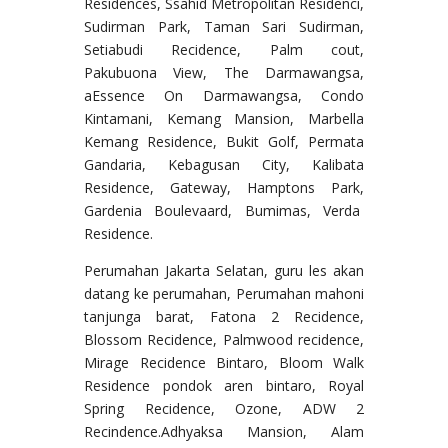
Residences, Ssahid Metropolitan Residenci,
Sudirman Park, Taman Sari Sudirman,
Setiabudi Recidence, Palm cout,
Pakubuona View, The Darmawangsa,
aEssence On Darmawangsa, Condo
Kintamani, Kemang Mansion, Marbella
Kemang Residence, Bukit Golf, Permata
Gandaria, Kebagusan City, Kalibata
Residence, Gateway, Hamptons Park,
Gardenia Boulevaard, Bumimas, Verda
Residence.
Perumahan Jakarta Selatan, guru les akan
datang ke perumahan, Perumahan mahoni
tanjunga barat, Fatona 2 Recidence,
Blossom Recidence, Palmwood recidence,
Mirage Recidence Bintaro, Bloom Walk
Residence pondok aren bintaro, Royal
Spring Recidence, Ozone, ADW 2
Recindence.Adhyaksa Mansion, Alam