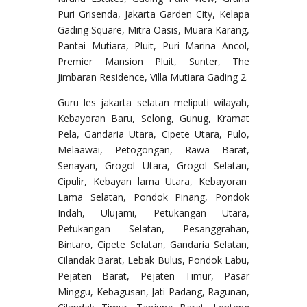
Puri Grisenda, Jakarta Garden City, Kelapa
Gading Square, Mitra Oasis, Muara Karang,
Pantai Mutiara, Pluit, Puri Marina Ancol,
Premier Mansion Pluit, Sunter, The
Jimbaran Residence, Villa Mutiara Gading 2.
Guru les jakarta selatan meliputi wilayah,
Kebayoran Baru, Selong, Gunug, Kramat
Pela, Gandaria Utara, Cipete Utara, Pulo,
Melaawai, Petogongan, Rawa Barat,
Senayan, Grogol Utara, Grogol Selatan,
Cipulir, Kebayan lama Utara, Kebayoran
Lama Selatan, Pondok Pinang, Pondok
Indah, Ulujami, Petukangan Utara,
Petukangan Selatan, Pesanggrahan,
Bintaro, Cipete Selatan, Gandaria Selatan,
Cilandak Barat, Lebak Bulus, Pondok Labu,
Pejaten Barat, Pejaten Timur, Pasar
Minggu, Kebagusan, Jati Padang, Ragunan,