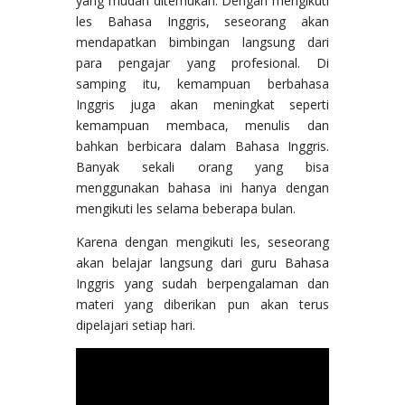
yang mudah ditemukan. Dengan mengikuti
les Bahasa Inggris, seseorang akan
mendapatkan bimbingan langsung dari
para pengajar yang profesional. Di
samping itu, kemampuan berbahasa
Inggris juga akan meningkat seperti
kemampuan membaca, menulis dan
bahkan berbicara dalam Bahasa Inggris.
Banyak sekali orang yang bisa
menggunakan bahasa ini hanya dengan
mengikuti les selama beberapa bulan.
Karena dengan mengikuti les, seseorang
akan belajar langsung dari guru Bahasa
Inggris yang sudah berpengalaman dan
materi yang diberikan pun akan terus
dipelajari setiap hari.