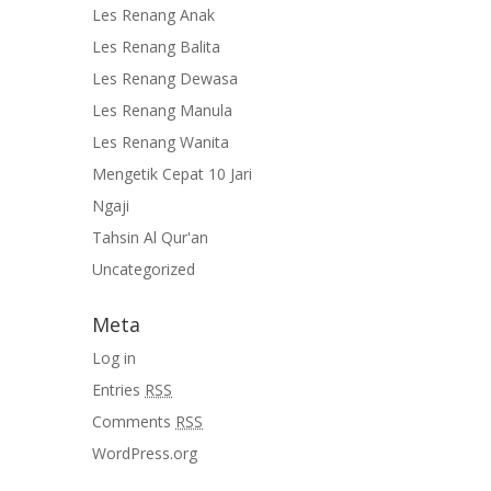
Les Renang Anak
Les Renang Balita
Les Renang Dewasa
Les Renang Manula
Les Renang Wanita
Mengetik Cepat 10 Jari
Ngaji
Tahsin Al Qur'an
Uncategorized
Meta
Log in
Entries
RSS
Comments
RSS
WordPress.org