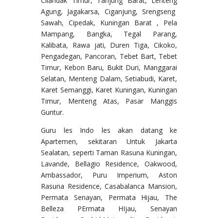
Cilandak Timur, Tanjung Barat, Lenteng
Agung, Jagakarsa, Ciganjung, Srengseng
Sawah, Cipedak, Kuningan Barat , Pela
Mampang, Bangka, Tegal Parang,
Kalibata, Rawa jati, Duren Tiga, Cikoko,
Pengadegan, Pancoran, Tebet Bart, Tebet
Timur, Kebon Baru, Bukit Duri, Manggarai
Selatan, Menteng Dalam, Setiabudi, Karet,
Karet Semanggi, Karet Kuningan, Kuningan
Timur, Menteng Atas, Pasar Manggis
Guntur.
Guru les Indo les akan datang ke
Apartemen, sekitaran Untuk Jakarta
Sealatan, seperti Taman Rasuna Kuningan,
Lavande, Bellagio Residence, Oakwood,
Ambassador, Puru Imperium, Aston
Rasuna Residence, Casabalanca Mansion,
Permata Senayan, Permata Hijau, The
Belleza PErmata HIjau, Senayan