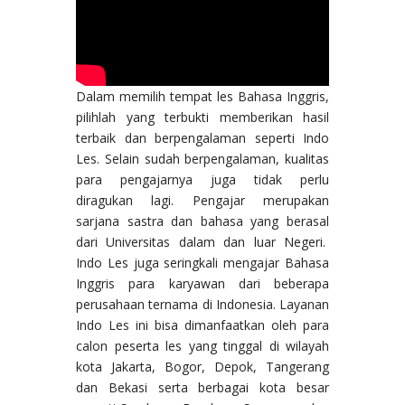
Dalam memilih tempat les Bahasa Inggris,
pilihlah yang terbukti memberikan hasil
terbaik dan berpengalaman seperti Indo
Les. Selain sudah berpengalaman, kualitas
para pengajarnya juga tidak perlu
diragukan lagi. Pengajar merupakan
sarjana sastra dan bahasa yang berasal
dari Universitas dalam dan luar Negeri.
Indo Les juga seringkali mengajar Bahasa
Inggris para karyawan dari beberapa
perusahaan ternama di Indonesia. Layanan
Indo Les ini bisa dimanfaatkan oleh para
calon peserta les yang tinggal di wilayah
kota Jakarta, Bogor, Depok, Tangerang
dan Bekasi serta berbagai kota besar