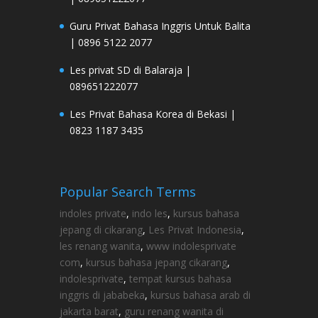
Guru Privat Bahasa Inggris Untuk Balita
| 0896 5122 2077
Les privat SD di Balaraja |
089651222077
Les Privat Bahasa Korea di Bekasi |
0823 1187 3435
Popular Search Terms
indoles private
,
indo les
,
kursus bahasa
jepang di cikarang
,
Les Privat Indonesia
,
les renang wanita
,
www indolesprivate
com
,
kursus bahasa jepang cikarang
,
indolesprivate
,
tempat kursus bahasa
inggris di jababeka
,
kursus bahasa arab di
jakarta barat
,
guru renang wanita di