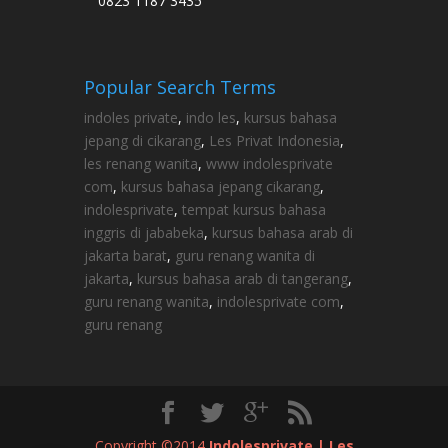
0823 1187 3435
Popular Search Terms
indoles private
,
indo les
,
kursus bahasa
jepang di cikarang
,
Les Privat Indonesia
,
les renang wanita
,
www indolesprivate
com
,
kursus bahasa jepang cikarang
,
indolesprivate
,
tempat kursus bahasa
inggris di jababeka
,
kursus bahasa arab di
jakarta barat
,
guru renang wanita di
jakarta
,
kursus bahasa arab di tangerang
,
guru renang wanita
,
indolesprivate com
,
guru renang
Copyright ©2014
Indolesprivate | Les