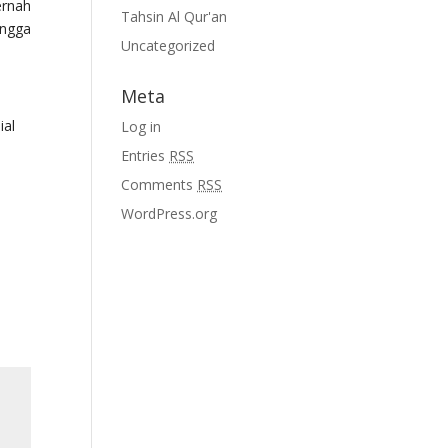
ernah
Tahsin Al Qur'an
ingga
Uncategorized
Meta
ial
Log in
Entries
RSS
Comments
RSS
WordPress.org