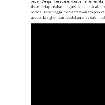
padat. Dengan kesadaran dan pemahaman akan k
dalam belajar Bahasa Inggris. Anda tidak akan 
berada. Anda tinggal memanfaatkan telepon ya
apapun keinginan dan kebutuhan anda dalam bela