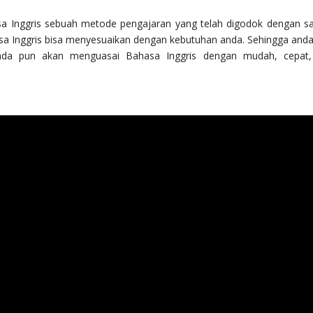
asa Inggris sebuah metode pengajaran yang telah digodok dengan s
a Inggris bisa menyesuaikan dengan kebutuhan anda. Sehingga anda
 Anda pun akan menguasai Bahasa Inggris dengan mudah, cepat