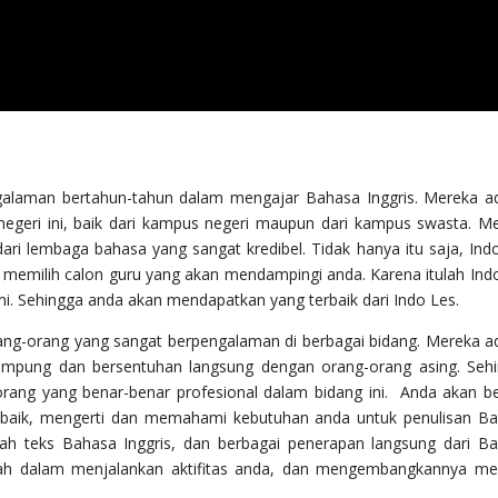
ngalaman bertahun-tahun dalam mengajar Bahasa Inggris. Mereka a
 negeri ini, baik dari kampus negeri maupun dari kampus swasta. M
ari lembaga bahasa yang sangat kredibel. Tidak hanya itu saja, Ind
 memilih calon guru yang akan mendampingi anda. Karena itulah Ind
mi. Sehingga anda akan mendapatkan yang terbaik dari Indo Les.
ang-orang yang sangat berpengalaman di berbagai bidang. Mereka a
ecimpung dan bersentuhan langsung dengan orang-orang asing. Seh
ang yang benar-benar profesional dalam bidang ini. Anda akan be
 baik, mengerti dan memahami kebutuhan anda untuk penulisan B
ebuah teks Bahasa Inggris, dan berbagai penerapan langsung dari B
udah dalam menjalankan aktifitas anda, dan mengembangkannya me