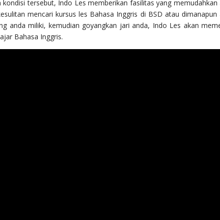
ondisi tersebut, Indo Les memberikan fasilitas yang memudahkan
kesulitan mencari kursus les Bahasa Inggris di BSD atau dimanapun
ng anda miliki, kemudian goyangkan jari anda, Indo Les akan mem
jar Bahasa Inggris.