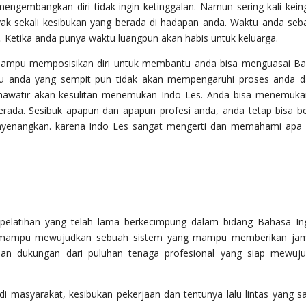
engembangkan diri tidak ingin ketinggalan. Namun sering kali kein
yak sekali kesibukan yang berada di hadapan anda. Waktu anda seb
 Ketika anda punya waktu luangpun akan habis untuk keluarga.
s mampu memposisikan diri untuk membantu anda bisa menguasai B
ktu anda yang sempit pun tidak akan mempengaruhi proses anda 
u khawatir akan kesulitan menemukan Indo Les. Anda bisa menemuka
rada. Sesibuk apapun dan apapun profesi anda, anda tetap bisa be
nyenangkan. karena Indo Les sangat mengerti dan memahami apa
elatihan yang telah lama berkecimpung dalam bidang Bahasa Ing
 mampu mewujudkan sebuah sistem yang mampu memberikan jam
 dan dukungan dari puluhan tenaga profesional yang siap mewuj
i di masyarakat, kesibukan pekerjaan dan tentunya lalu lintas yang s