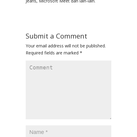
Jeans, Microsoft Meet dan lain-lain.
Submit a Comment
Your email address will not be published.
Required fields are marked
*