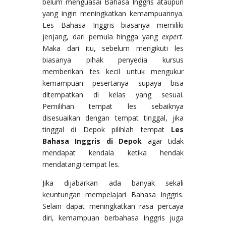
belum menguasai Bahasa Inggris ataupun
yang ingin meningkatkan kemampuannya.
Les Bahasa Inggris biasanya memiliki
jenjang, dari pemula hingga yang
expert
.
Maka dari itu, sebelum mengikuti les
biasanya pihak penyedia kursus
memberikan tes kecil untuk mengukur
kemampuan pesertanya supaya bisa
ditempatkan di kelas yang sesuai.
Pemilihan tempat les sebaiknya
disesuaikan dengan tempat tinggal, jika
tinggal di Depok pilihlah tempat
Les
Bahasa Inggris di Depok
agar tidak
mendapat kendala ketika hendak
mendatangi tempat les.
Jika dijabarkan ada banyak sekali
keuntungan mempelajari Bahasa Inggris.
Selain dapat meningkatkan rasa percaya
diri, kemampuan berbahasa Inggris juga