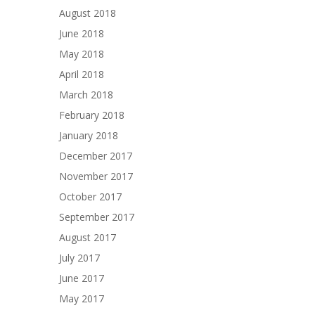
August 2018
June 2018
May 2018
April 2018
March 2018
February 2018
January 2018
December 2017
November 2017
October 2017
September 2017
August 2017
July 2017
June 2017
May 2017