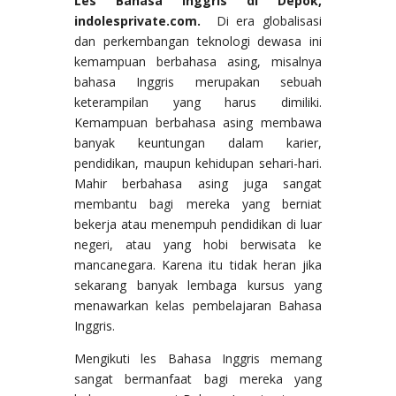
Les Bahasa Inggris di Depok,
indolesprivate.com.
Di era globalisasi
dan perkembangan teknologi dewasa ini
kemampuan berbahasa asing, misalnya
bahasa Inggris merupakan sebuah
keterampilan yang harus dimiliki.
Kemampuan berbahasa asing membawa
banyak keuntungan dalam karier,
pendidikan, maupun kehidupan sehari-hari.
Mahir berbahasa asing juga sangat
membantu bagi mereka yang berniat
bekerja atau menempuh pendidikan di luar
negeri, atau yang hobi berwisata ke
mancanegara. Karena itu tidak heran jika
sekarang banyak lembaga kursus yang
menawarkan kelas pembelajaran Bahasa
Inggris.
Mengikuti les Bahasa Inggris memang
sangat bermanfaat bagi mereka yang