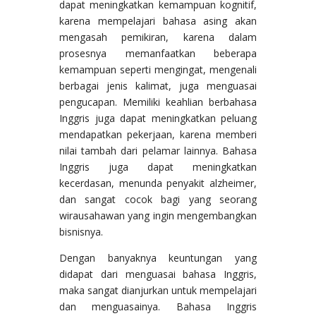
dapat meningkatkan kemampuan kognitif,
karena mempelajari bahasa asing akan
mengasah pemikiran, karena dalam
prosesnya memanfaatkan beberapa
kemampuan seperti mengingat, mengenali
berbagai jenis kalimat, juga menguasai
pengucapan. Memiliki keahlian berbahasa
Inggris juga dapat meningkatkan peluang
mendapatkan pekerjaan, karena memberi
nilai tambah dari pelamar lainnya. Bahasa
Inggris juga dapat meningkatkan
kecerdasan, menunda penyakit alzheimer,
dan sangat cocok bagi yang seorang
wirausahawan yang ingin mengembangkan
bisnisnya.
Dengan banyaknya keuntungan yang
didapat dari menguasai bahasa Inggris,
maka sangat dianjurkan untuk mempelajari
dan menguasainya. Bahasa Inggris