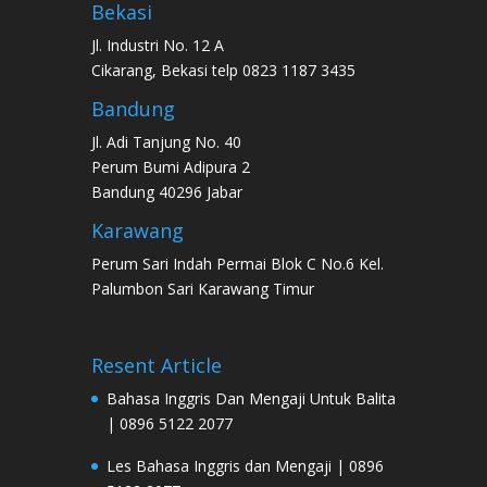
Bekasi
Jl. Industri No. 12 A
Cikarang, Bekasi telp 0823 1187 3435
Bandung
Jl. Adi Tanjung No. 40
Perum Bumi Adipura 2
Bandung 40296 Jabar
Karawang
Perum Sari Indah Permai Blok C No.6 Kel.
Palumbon Sari Karawang Timur
Resent Article
Bahasa Inggris Dan Mengaji Untuk Balita
| 0896 5122 2077
Les Bahasa Inggris dan Mengaji | 0896