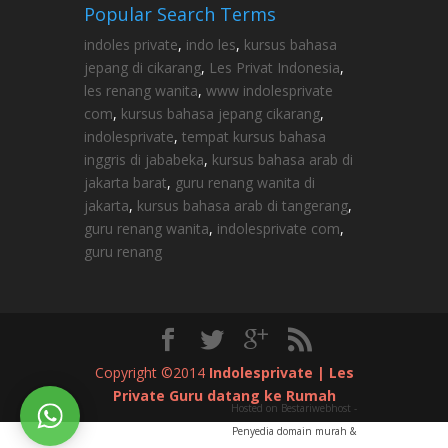
Popular Search Terms
indoles private
,
indo les
,
kursus bahasa
jepang di cikarang
,
Les Privat Indonesia
,
les renang wanita
,
www indolesprivate
com
,
kursus bahasa jepang cikarang
,
indolesprivate
,
tempat kursus bahasa
inggris di jababeka
,
kursus bahasa arab di
jakarta barat
,
guru renang wanita di
jakarta
,
kursus bahasa arab di tangerang
,
guru renang wanita
,
indolesprivate com
,
guru renang
Copyright ©2014
Indolesprivate | Les
Private Guru datang ke Rumah
Hosted on Bestariwebhost -
Penyedia domain murah &