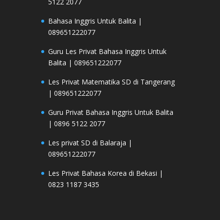
5122 2077
Bahasa Inggris Untuk Balita |
089651222077
Guru Les Privat Bahasa Inggris Untuk
Balita | 089651222077
Les Privat Matematika SD di Tangerang
| 089651222077
Guru Privat Bahasa Inggris Untuk Balita
| 0896 5122 2077
Les privat SD di Balaraja |
089651222077
Les Privat Bahasa Korea di Bekasi |
0823 1187 3435