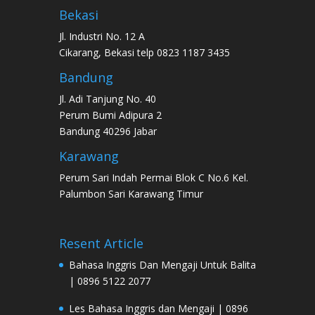
Bekasi
Jl. Industri No. 12 A
Cikarang, Bekasi telp 0823 1187 3435
Bandung
Jl. Adi Tanjung No. 40
Perum Bumi Adipura 2
Bandung 40296 Jabar
Karawang
Perum Sari Indah Permai Blok C No.6 Kel.
Palumbon Sari Karawang Timur
Resent Article
Bahasa Inggris Dan Mengaji Untuk Balita
| 0896 5122 2077
Les Bahasa Inggris dan Mengaji | 0896