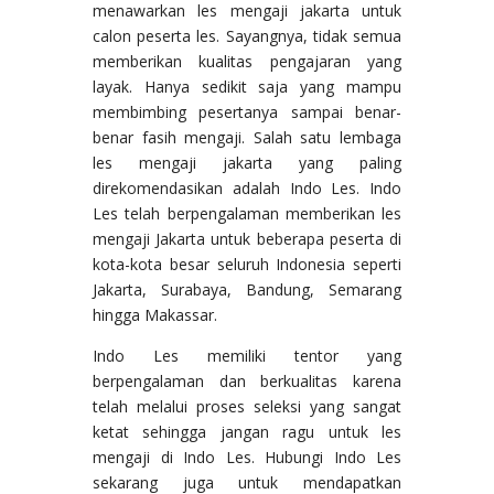
menawarkan les mengaji jakarta untuk
calon peserta les. Sayangnya, tidak semua
memberikan kualitas pengajaran yang
layak. Hanya sedikit saja yang mampu
membimbing pesertanya sampai benar-
benar fasih mengaji. Salah satu lembaga
les mengaji jakarta yang paling
direkomendasikan adalah Indo Les. Indo
Les telah berpengalaman memberikan les
mengaji Jakarta untuk beberapa peserta di
kota-kota besar seluruh Indonesia seperti
Jakarta, Surabaya, Bandung, Semarang
hingga Makassar.
Indo Les memiliki tentor yang
berpengalaman dan berkualitas karena
telah melalui proses seleksi yang sangat
ketat sehingga jangan ragu untuk les
mengaji di Indo Les. Hubungi Indo Les
sekarang juga untuk mendapatkan