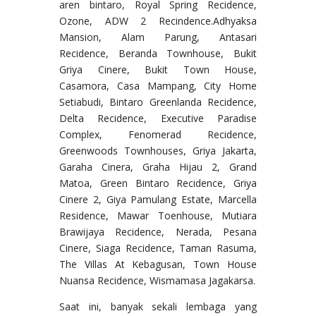
aren bintaro, Royal Spring Recidence,
Ozone, ADW 2 Recindence.Adhyaksa
Mansion, Alam Parung, Antasari
Recidence, Beranda Townhouse, Bukit
Griya Cinere, Bukit Town House,
Casamora, Casa Mampang, City Home
Setiabudi, Bintaro Greenlanda Recidence,
Delta Recidence, Executive Paradise
Complex, Fenomerad Recidence,
Greenwoods Townhouses, Griya Jakarta,
Garaha Cinera, Graha Hijau 2, Grand
Matoa, Green Bintaro Recidence, Griya
Cinere 2, Giya Pamulang Estate, Marcella
Residence, Mawar Toenhouse, Mutiara
Brawijaya Recidence, Nerada, Pesana
Cinere, Siaga Recidence, Taman Rasuma,
The Villas At Kebagusan, Town House
Nuansa Recidence, Wismamasa Jagakarsa.
Saat ini, banyak sekali lembaga yang