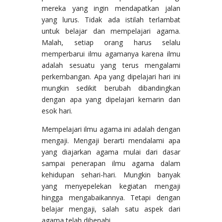
mereka yang ingin mendapatkan jalan
yang lurus. Tidak ada istilah terlambat
untuk belajar dan mempelajari agama.
Malah, setiap orang harus selalu
memperbarui ilmu agamanya karena ilmu
adalah sesuatu yang terus mengalami
perkembangan. Apa yang dipelajari hari ini
mungkin sedikit berubah dibandingkan
dengan apa yang dipelajari kemarin dan
esok hari.
Mempelajari ilmu agama ini adalah dengan
mengaji. Mengaji berarti mendalami apa
yang diajarkan agama mulai dari dasar
sampai penerapan ilmu agama dalam
kehidupan sehari-hari. Mungkin banyak
yang menyepelekan kegiatan mengaji
hingga mengabaikannya. Tetapi dengan
belajar mengaji, salah satu aspek dari
agama telah dibenahi.