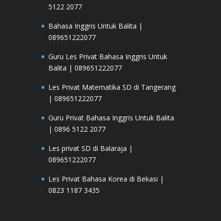
5122 2077
Bahasa Inggris Untuk Balita |
089651222077
Guru Les Privat Bahasa Inggris Untuk
Balita | 089651222077
Les Privat Matematika SD di Tangerang
| 089651222077
Guru Privat Bahasa Inggris Untuk Balita
| 0896 5122 2077
Les privat SD di Balaraja |
089651222077
Les Privat Bahasa Korea di Bekasi |
0823 1187 3435