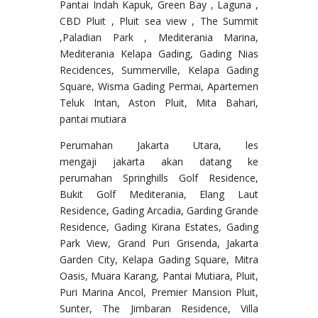
Pantai Indah Kapuk, Green Bay , Laguna ,
CBD Pluit , Pluit sea view , The Summit
,Paladian Park , Mediterania Marina,
Mediterania Kelapa Gading, Gading Nias
Recidences, Summerville, Kelapa Gading
Square, Wisma Gading Permai, Apartemen
Teluk Intan, Aston Pluit, Mita Bahari,
pantai mutiara
Perumahan Jakarta Utara, les
mengaji jakarta akan datang ke
perumahan Springhills Golf Residence,
Bukit Golf Mediterania, Elang Laut
Residence, Gading Arcadia, Garding Grande
Residence, Gading Kirana Estates, Gading
Park View, Grand Puri Grisenda, Jakarta
Garden City, Kelapa Gading Square, Mitra
Oasis, Muara Karang, Pantai Mutiara, Pluit,
Puri Marina Ancol, Premier Mansion Pluit,
Sunter, The Jimbaran Residence, Villa