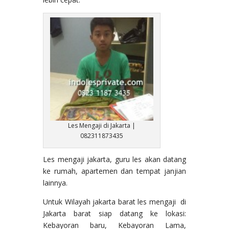
Les Mengaji di Jakarta |
082311873435
Les mengaji jakarta, guru les akan datang
ke rumah, apartemen dan tempat janjian
lainnya.
Untuk Wilayah jakarta barat les mengaji di
Jakarta barat siap datang ke lokasi:
Kebayoran baru, Kebayoran Lama,