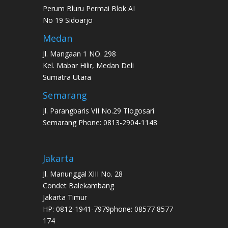
Perum Bluru Permai Blok AI
No 19 Sidoarjo
Medan
Jl. Mangaan 1 NO. 298
Kel. Mabar Hilir, Medan Deli
Sumatra Utara
Semarang
Jl. Parangbaris VII No.29 Tlogosari
Semarang Phone: 0813-2904-1148
Jakarta
Jl. Manunggal XIII No. 28
Condet Balekambang
Jakarta Timur
HP: 0812-1941-7979phone: 08577 8577
174