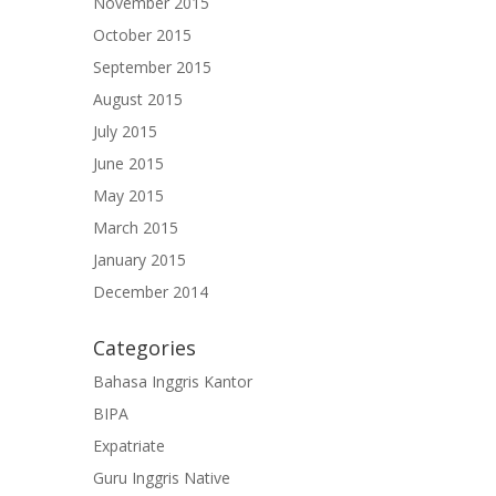
November 2015
October 2015
September 2015
August 2015
July 2015
June 2015
May 2015
March 2015
January 2015
December 2014
Categories
Bahasa Inggris Kantor
BIPA
Expatriate
Guru Inggris Native