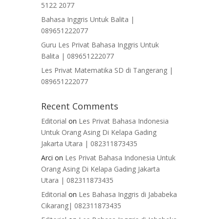
5122 2077
Bahasa Inggris Untuk Balita |
089651222077
Guru Les Privat Bahasa Inggris Untuk
Balita | 089651222077
Les Privat Matematika SD di Tangerang |
089651222077
Recent Comments
Editorial
on
Les Privat Bahasa Indonesia
Untuk Orang Asing Di Kelapa Gading
Jakarta Utara | 082311873435
Arci
on
Les Privat Bahasa Indonesia Untuk
Orang Asing Di Kelapa Gading Jakarta
Utara | 082311873435
Editorial
on
Les Bahasa Inggris di Jababeka
Cikarang| 082311873435