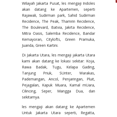
Wilayah Jakarta Pusat, les mengaji Indoles
akan datang ke Apartemen, seperti
Rajawali, Sudirman park, Sahid Sudirman
Recidence, The Peak, Thamrin Recidence,
The Boulevard, Batvia, Jakrta Recidence,
Mitra Oasis, Salemba Recidence, Bandar
Kemayoran, Citylofts, Green Pramuka,
Juanda, Green Kartini.
Di Jakarta Utara, les mengaji jakarta Utara
kami akan datang ke lokasi sekitar: Koja,
Rawa Badak, Tugu, Kelapa Gading,
Tanjung Priuk, SUnter, Warakas,
Pademangan, Ancol, Penjaringan, Pluit,
Pejagalan, Kapuk Muara, Kamal mUara,
Cilincing, Seper, Mangga Dua, dan
sekitarnya.
les mengaji akan datang ke Apartemen
Untuk Jakarta Utara seperti, Regatta,