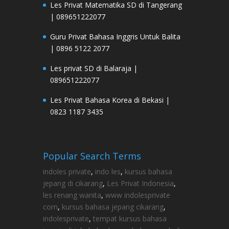
Les Privat Matematika SD di Tangerang
| 089651222077
Guru Privat Bahasa Inggris Untuk Balita
| 0896 5122 2077
Les privat SD di Balaraja |
089651222077
Les Privat Bahasa Korea di Bekasi |
0823 1187 3435
Popular Search Terms
indoles private
,
indo les
,
kursus bahasa
jepang di cikarang
,
Les Privat Indonesia
,
les renang wanita
,
www indolesprivate
com
,
kursus bahasa jepang cikarang
,
indolesprivate
,
tempat kursus bahasa