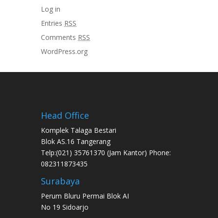
Log in
Entries
RSS
Comments
RSS
WordPress.org
Head Office
Komplek Talaga Bestari
Blok AS.16 Tangerang
Telp:(021) 35761370 (Jam Kantor) Phone:
082311873435
Surabaya
Perum Bluru Permai Blok AI
No 19 Sidoarjo