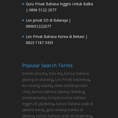
Guru Privat Bahasa Inggris Untuk Balita
| 0896 5122 2077
Les privat SD di Balaraja |
089651222077
Les Privat Bahasa Korea di Bekasi |
0823 1187 3435
Popular Search Terms
indoles private
,
indo les
,
kursus bahasa
jepang di cikarang
,
Les Privat Indonesia
,
les renang wanita
,
www indolesprivate
com
,
kursus bahasa jepang cikarang
,
indolesprivate
,
tempat kursus bahasa
inggris di jababeka
,
kursus bahasa arab di
jakarta barat
,
guru renang wanita di
jakarta
,
kursus bahasa arab di tangerang
,