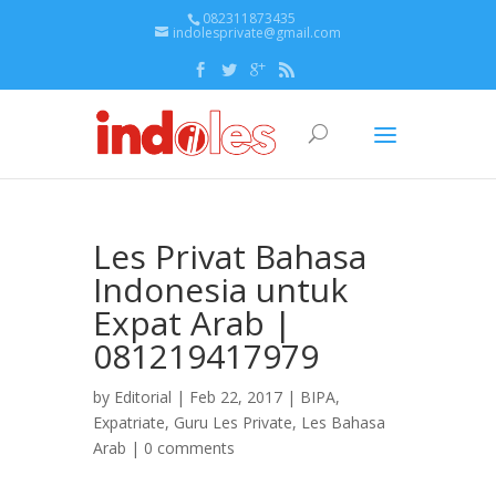
082311873435
indolesprivate@gmail.com
Les Privat Bahasa
Indonesia untuk
Expat Arab |
081219417979
by
Editorial
| Feb 22, 2017 |
BIPA
,
Expatriate
,
Guru Les Private
,
Les Bahasa
Arab
|
0 comments