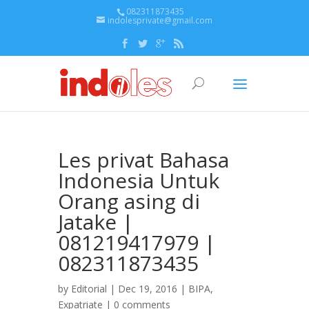
082311873435
indolesprivate@gmail.com
Les privat Bahasa
Indonesia Untuk
Orang asing di
Jatake |
081219417979 |
082311873435
by
Editorial
| Dec 19, 2016 |
BIPA
,
Expatriate
|
0 comments