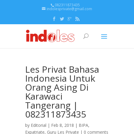
082311873435
indolesprivate@gmail.com
Les Privat Bahasa
Indonesia Untuk
Orang Asing Di
Karawaci
Tangerang |
082311873435
by
Editorial
| Feb 8, 2018 |
BIPA
,
Expatriate
,
Guru Les Private
|
0 comments