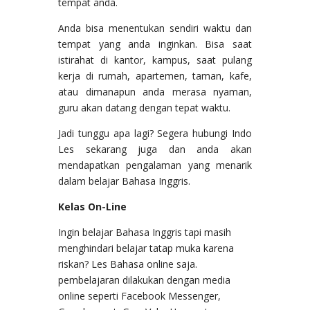
tempat anda.
Anda bisa menentukan sendiri waktu dan
tempat yang anda inginkan. Bisa saat
istirahat di kantor, kampus, saat pulang
kerja di rumah, apartemen, taman, kafe,
atau dimanapun anda merasa nyaman,
guru akan datang dengan tepat waktu.
Jadi tunggu apa lagi? Segera hubungi Indo
Les sekarang juga dan anda akan
mendapatkan pengalaman yang menarik
dalam belajar Bahasa Inggris.
Kelas On-Line
Ingin belajar Bahasa Inggris tapi masih
menghindari belajar tatap muka karena
riskan? Les Bahasa online saja.
pembelajaran dilakukan dengan media
online seperti Facebook Messenger,