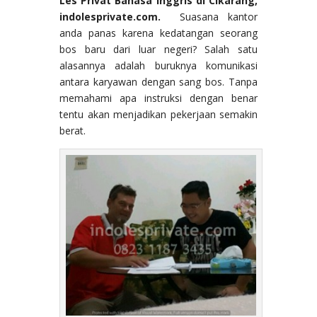
Les Privat Bahasa Inggris di Cikarang,
indolesprivate.com.
Suasana kantor
anda panas karena kedatangan seorang
bos baru dari luar negeri? Salah satu
alasannya adalah buruknya komunikasi
antara karyawan dengan sang bos. Tanpa
memahami apa instruksi dengan benar
tentu akan menjadikan pekerjaan semakin
berat.