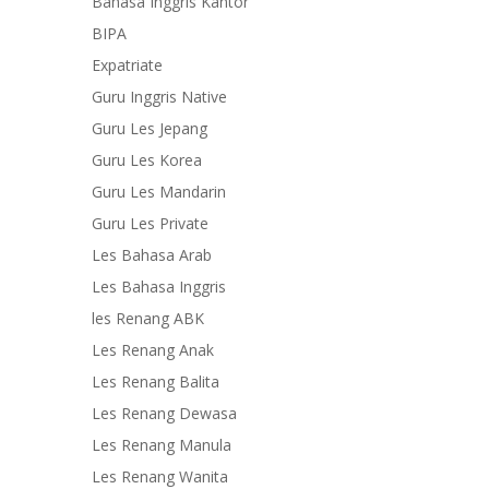
Bahasa Inggris Kantor
BIPA
Expatriate
Guru Inggris Native
Guru Les Jepang
Guru Les Korea
Guru Les Mandarin
Guru Les Private
Les Bahasa Arab
Les Bahasa Inggris
les Renang ABK
Les Renang Anak
Les Renang Balita
Les Renang Dewasa
Les Renang Manula
Les Renang Wanita