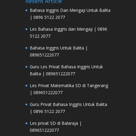
Resent Article
Bahasa Inggris Dan Mengaji Untuk Balita
| 0896 5122 2077
Les Bahasa Inggris dan Mengaji | 0896
5122 2077
Bahasa Inggris Untuk Balita |
089651222077
Guru Les Privat Bahasa Inggris Untuk
Balita | 089651222077
Les Privat Matematika SD di Tangerang
| 089651222077
Guru Privat Bahasa Inggris Untuk Balita
| 0896 5122 2077
Les privat SD di Balaraja |
089651222077