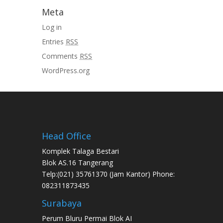
Meta
Log in
Entries
RSS
Comments
RSS
WordPress.org
Head Office
Komplek Talaga Bestari
Blok AS.16 Tangerang
Telp:(021) 35761370 (Jam Kantor) Phone:
082311873435
Surabaya
Perum Bluru Permai Blok AI