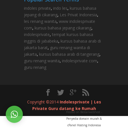
indoles private
,
indo les
,
kursus bahasa
jepang di cikarang
,
Les Privat Indonesia
,
les renang wanita
,
www indolesprivate
com
,
kursus bahasa jepang cikarang
,
indolesprivate
,
tempat kursus bahasa
inggris di jababeka
,
kursus bahasa arab di
jakarta barat
,
guru renang wanita di
jakarta
,
kursus bahasa arab di tangerang
,
guru renang wanita
,
indolesprivate com
,
guru renang
Copyright ©2014
Indolesprivate | Les
Private Guru datang ke Rumah
Hosted on Bestariwebhost -
Penyedia domain murah &
cPanel Hosting Indonesia