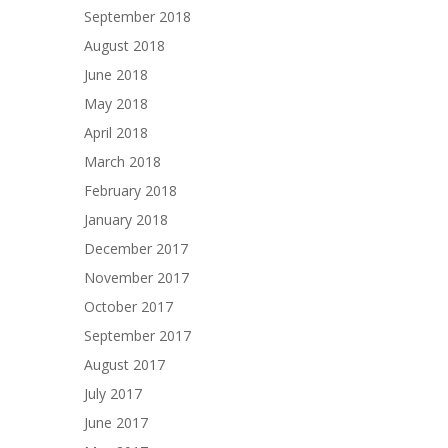
September 2018
August 2018
June 2018
May 2018
April 2018
March 2018
February 2018
January 2018
December 2017
November 2017
October 2017
September 2017
August 2017
July 2017
June 2017