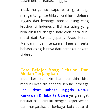
dalam belajar Bahasa Inggris.
Tidak hanya itu saja, para guru juga
mengantongi sertifikat keahlian Bahasa
Inggris dari lembaga bahasa asing yang
kredibel di Indonesia. Bahasa asing yang
bisa dikuasai dengan baik oleh para guru
mulai dari Bahasa Jepang, Arab, Korea,
Mandarin, dan tentunya Inggris, serta
bahasa asing lainnya dari berbagai negara
di dunia.
Cara Belajar Yang Fleksibel Dan
Mudah Terjangkau
Indo Les semakin hari semakin bisa
menunjukkan diri sebagai sebuah lembaga
Les Privat Bahasa Inggris Untuk
Karyawan Di Jakarta Utara
yang sangat
berkualitas. Terbukti dengan kepercayaan
dari masyarakat di berbagai kota besar di