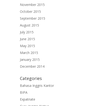
November 2015
October 2015
September 2015
August 2015
July 2015
June 2015
May 2015
March 2015
January 2015
December 2014
Categories
Bahasa Inggris Kantor
BIPA
Expatriate