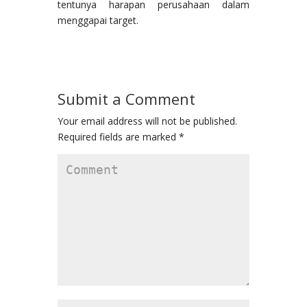
tentunya harapan perusahaan dalam
menggapai target.
Submit a Comment
Your email address will not be published.
Required fields are marked
*