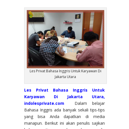
Les Privat Bahasa Inggris Untuk Karyawan Di
Jakarta Utara
Les Privat Bahasa Inggris Untuk
Karyawan Di Jakarta Utara,
indolesprivate.com
Dalam belajar
Bahasa Inggris ada banyak sekali tips-tips
yang bisa Anda dapatkan di media
manapun. Berikut ini akan penulis sajikan