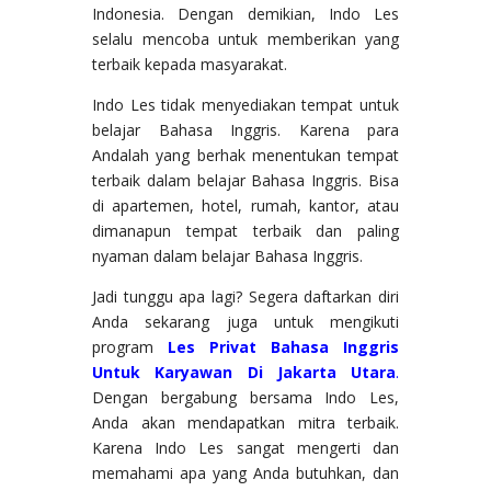
Indonesia. Dengan demikian, Indo Les
selalu mencoba untuk memberikan yang
terbaik kepada masyarakat.
Indo Les tidak menyediakan tempat untuk
belajar Bahasa Inggris. Karena para
Andalah yang berhak menentukan tempat
terbaik dalam belajar Bahasa Inggris. Bisa
di apartemen, hotel, rumah, kantor, atau
dimanapun tempat terbaik dan paling
nyaman dalam belajar Bahasa Inggris.
Jadi tunggu apa lagi? Segera daftarkan diri
Anda sekarang juga untuk mengikuti
program
Les Privat Bahasa Inggris
Untuk Karyawan Di Jakarta Utara
.
Dengan bergabung bersama Indo Les,
Anda akan mendapatkan mitra terbaik.
Karena Indo Les sangat mengerti dan
memahami apa yang Anda butuhkan, dan