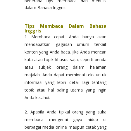
beberapa tips membaca dan menulis
dalam Bahasa Inggris.
Tips Membaca Dalam Bahasa
Inggris
Membaca cepat. Anda hanya akan
mendapatkan gagasan umum terkait
konten yang Anda baca. Jika Anda mencari
kata atau topik khusus saja, seperti benda
atau subjek orang dalam halaman
majalah, Anda dapat memindai teks untuk
informasi yang lebih detail lagi tentang
topik atau hal paling utama yang ingin
Anda ketahui.
Apabila Anda tipikal orang yang suka
membaca mengenai gaya hidup di
berbagai media online maupun cetak yang