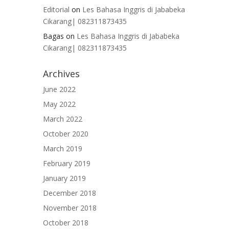
Editorial
on
Les Bahasa Inggris di Jababeka
Cikarang| 082311873435
Bagas
on
Les Bahasa Inggris di Jababeka
Cikarang| 082311873435
Archives
June 2022
May 2022
March 2022
October 2020
March 2019
February 2019
January 2019
December 2018
November 2018
October 2018