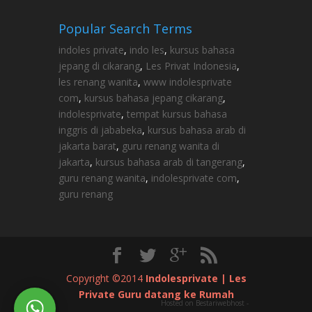
Popular Search Terms
indoles private
,
indo les
,
kursus bahasa
jepang di cikarang
,
Les Privat Indonesia
,
les renang wanita
,
www indolesprivate
com
,
kursus bahasa jepang cikarang
,
indolesprivate
,
tempat kursus bahasa
inggris di jababeka
,
kursus bahasa arab di
jakarta barat
,
guru renang wanita di
jakarta
,
kursus bahasa arab di tangerang
,
guru renang wanita
,
indolesprivate com
,
guru renang
Copyright ©2014
Indolesprivate | Les
Private Guru datang ke Rumah
Hosted on Bestariwebhost -