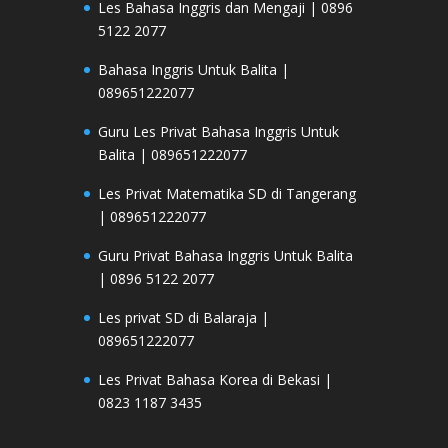
Les Bahasa Inggris dan Mengaji | 0896
5122 2077
Bahasa Inggris Untuk Balita |
089651222077
Guru Les Privat Bahasa Inggris Untuk
Balita | 089651222077
Les Privat Matematika SD di Tangerang
| 089651222077
Guru Privat Bahasa Inggris Untuk Balita
| 0896 5122 2077
Les privat SD di Balaraja |
089651222077
Les Privat Bahasa Korea di Bekasi |
0823 1187 3435