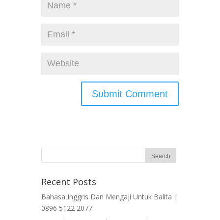
Recent Posts
Bahasa Inggris Dan Mengaji Untuk Balita |
0896 5122 2077