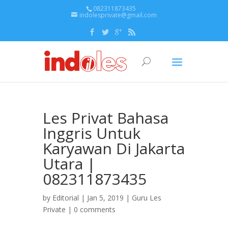
082311873435
indolesprivate@gmail.com
Les Privat Bahasa
Inggris Untuk
Karyawan Di Jakarta
Utara |
082311873435
by
Editorial
| Jan 5, 2019 |
Guru Les
Private
|
0 comments