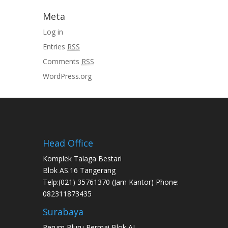
Meta
Log in
Entries
RSS
Comments
RSS
WordPress.org
Head Office
Komplek Talaga Bestari
Blok AS.16 Tangerang
Telp:(021) 35761370 (Jam Kantor) Phone:
082311873435
Surabaya
Perum Bluru Permai Blok AI