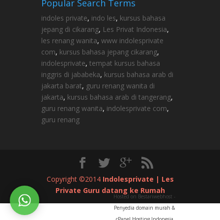
Popular Search Terms
indoles private
,
indo les
,
kursus bahasa
jepang di cikarang
,
Les Privat Indonesia
,
les renang wanita
,
www indolesprivate
com
,
kursus bahasa jepang cikarang
,
indolesprivate
,
tempat kursus bahasa
inggris di jababeka
,
kursus bahasa arab di
jakarta barat
,
guru renang wanita di
jakarta
,
kursus bahasa arab di tangerang
,
guru renang wanita
,
indolesprivate com
,
guru renang
Copyright ©2014
Indolesprivate | Les
Private Guru datang ke Rumah
Hosted on Bestariwebhost -
Penyedia domain murah &
cPanel Hosting Indonesia