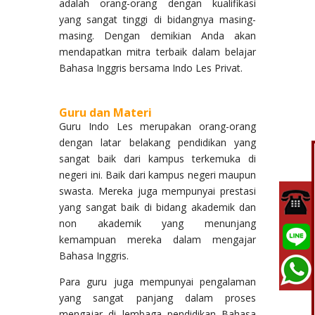
adalah orang-orang dengan kualifikasi
yang sangat tinggi di bidangnya masing-
masing. Dengan demikian Anda akan
mendapatkan mitra terbaik dalam belajar
Bahasa Inggris bersama Indo Les Privat.
Guru dan Materi
Guru Indo Les merupakan orang-orang
dengan latar belakang pendidikan yang
sangat baik dari kampus terkemuka di
negeri ini. Baik dari kampus negeri maupun
swasta. Mereka juga mempunyai prestasi
yang sangat baik di bidang akademik dan
non akademik yang menunjang
kemampuan mereka dalam mengajar
Bahasa Inggris.
Para guru juga mempunyai pengalaman
yang sangat panjang dalam proses
mengajar di lembaga pendidikan Bahasa