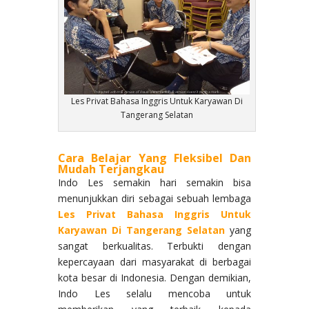
Les Privat Bahasa Inggris Untuk Karyawan Di
Tangerang Selatan
Cara Belajar Yang Fleksibel Dan
Mudah Terjangkau
Indo Les semakin hari semakin bisa
menunjukkan diri sebagai sebuah lembaga
Les Privat Bahasa Inggris Untuk
Karyawan Di Tangerang Selatan
yang
sangat berkualitas. Terbukti dengan
kepercayaan dari masyarakat di berbagai
kota besar di Indonesia. Dengan demikian,
Indo Les selalu mencoba untuk