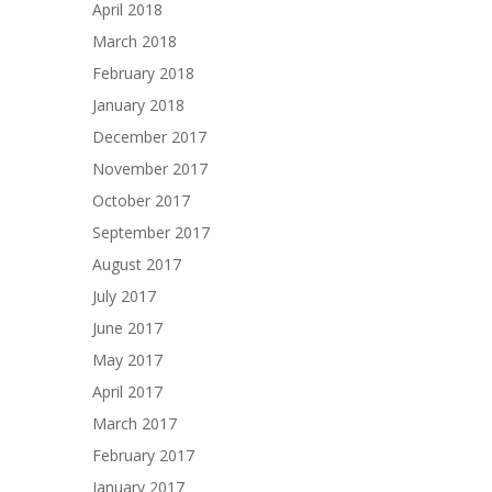
April 2018
March 2018
February 2018
January 2018
December 2017
November 2017
October 2017
September 2017
August 2017
July 2017
June 2017
May 2017
April 2017
March 2017
February 2017
January 2017