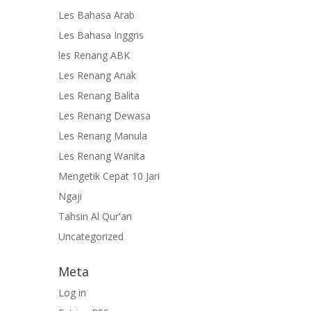
Les Bahasa Arab
Les Bahasa Inggris
les Renang ABK
Les Renang Anak
Les Renang Balita
Les Renang Dewasa
Les Renang Manula
Les Renang Wanita
Mengetik Cepat 10 Jari
Ngaji
Tahsin Al Qur'an
Uncategorized
Meta
Log in