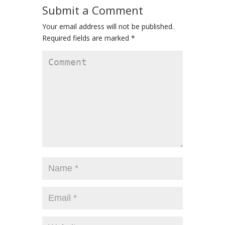
Submit a Comment
Your email address will not be published.
Required fields are marked
*