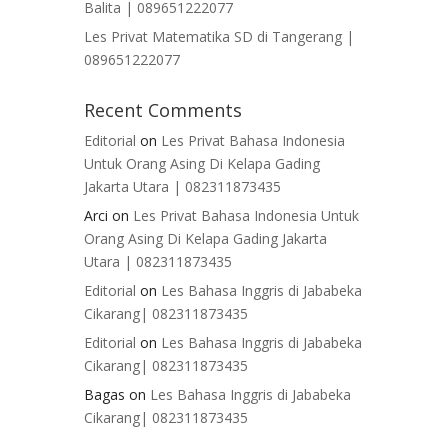
Balita | 089651222077
Les Privat Matematika SD di Tangerang |
089651222077
Recent Comments
Editorial
on
Les Privat Bahasa Indonesia
Untuk Orang Asing Di Kelapa Gading
Jakarta Utara | 082311873435
Arci
on
Les Privat Bahasa Indonesia Untuk
Orang Asing Di Kelapa Gading Jakarta
Utara | 082311873435
Editorial
on
Les Bahasa Inggris di Jababeka
Cikarang| 082311873435
Editorial
on
Les Bahasa Inggris di Jababeka
Cikarang| 082311873435
Bagas
on
Les Bahasa Inggris di Jababeka
Cikarang| 082311873435