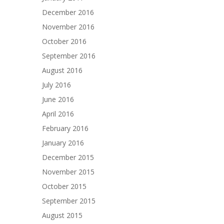
December 2016
November 2016
October 2016
September 2016
August 2016
July 2016
June 2016
April 2016
February 2016
January 2016
December 2015
November 2015
October 2015
September 2015
August 2015