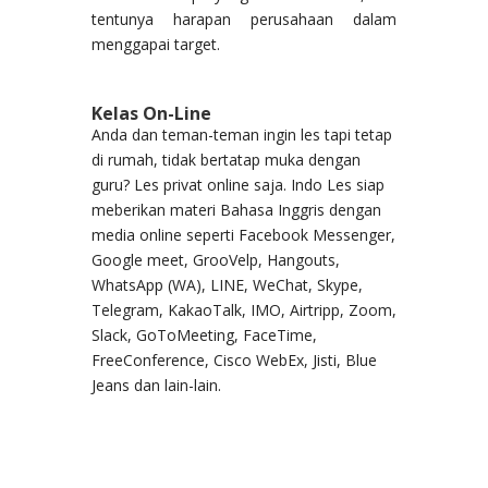
tentunya harapan perusahaan dalam
menggapai target.
Kelas On-Line
Anda dan teman-teman ingin les tapi tetap
di rumah, tidak bertatap muka dengan
guru? Les privat online saja. Indo Les siap
meberikan materi Bahasa Inggris dengan
media online seperti Facebook Messenger,
Google meet, GrooVelp, Hangouts,
WhatsApp (WA), LINE, WeChat, Skype,
Telegram, KakaoTalk, IMO, Airtripp, Zoom,
Slack, GoToMeeting, FaceTime,
FreeConference, Cisco WebEx, Jisti, Blue
Jeans dan lain-lain.