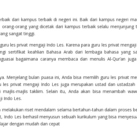
terbaik dari kampus terbaik di negeri ini. Baik dari kampus negeri m
orang-orang yang dicetak dari kampus terbaik selalu menjunjung t
ang sangat tinggi.
uru les privat mengaji Indo Les. Karena para guru les privat mengaji
gi sertifikat keahlian Bahasa Arab dari lembaga bahasa yang s
menguasai bagaimana caranya membaca dan menulis Al-Qur’an juga
 Menjelang bulan puasa ini, Anda bisa memilih guru les privat me
 les privat mengaji Indo Les juga merupakan ustad dan ustadzah
 majlis-majlis takliim. Selain itu, Anda akan bisa menambah wa
i Indo Les.
ah melakukan riset mendalam selama bertahun-tahun dalam proses be
ut, Indo Les berhasil menyusun sebuah kurikulum yang bisa menyesu
lajar dengan mudah dan cepat