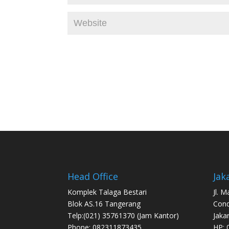
Head Office
Jak
Komplek Talaga Bestari
Jl. 
Blok AS.16 Tangerang
Con
Telp:(021) 35761370 (Jam Kantor)
Jaka
Phone: 082311873435
HP: 