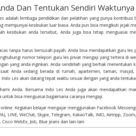
nda Dan Tentukan Sendiri Waktunya
s adalah lembaga pendidikan dan pelatihan yang punya kontribusi 
g mempunyai kesibukan luar biasa. Anda pun bisa mengikuti jejak m
ngah kesibukan anda tersebut, Anda juga bisa tetap menguasai me
acas tanpa harus bersusah payah. Anda bisa mendapatkan guru les p
nghubungi nomor telepon guru les privat mengaji yang tertera di we
engan yang anda inginkan. Anda sendirilah yang berhak menentukan 
a saat Anda sedang berada di rumah, apartemen, taman, masjid,
 Indo Les akan datang tepat waktu sesuai dengan yang anda tentuka
ahami Anda. Bersama Indo Les Anda juga akan mendapatkan ma
juga untuk bisa menguasai bagaimana caranya mengaji.
i online. Kegiatan belajar mengajar menggunakan Facebook Messeng
), LINE, WeChat, Skype, Telegram, KakaoTalk, IMO, Airtripp, Zoom
sco WebEx, Jisti, Blue Jeans dan lain-lain.