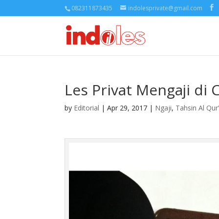
082311873435
indolesprivate@gmail.com
Les Privat Mengaji di
by
Editorial
| Apr 29, 2017 |
Ngaji
,
Tahsin Al Qur