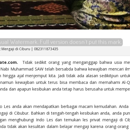
at Mengaji di Ciburu | 082311873435
vate.com.
Tidak sedikit orang yang menganggap bahwa usia me
al Nabi Muhammad SAW telah bersabda bahwa kewajiban mencari ilm
 hingga ajal menjemput kita. Jadi tidak ada alasan sedikitpun untuk
at, namun kewajiban untuk terus bisa membaca dan memahami Al-Q
 anda dan apapun kesibukan anda tetap harus berusaha untuk mempel
ndo Les anda akan mendapatkan berbagai macam kemudahan. Anda 
gaji di Cibubur. Bahkan di tengah-tengah kesibukan anda, anda pun
gan menghubungi Indo Les dan temukan les privat mengaji di Ci
 tidak akan kesulitan dalam belajar mengaji karena orang-orang