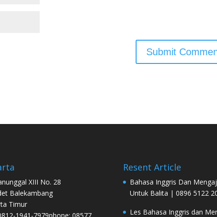
arta
Resent Article
Manunggal XIII No. 28
Bahasa Inggris Dan Mengaj
det Balekambang
Untuk Balita | 0896 5122 2
rta Timur
Les Bahasa Inggris dan Men
0812-1941-7979phone: 08577