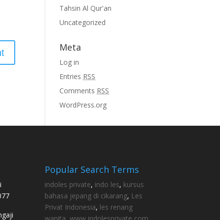
Tahsin Al Qur'an
Uncategorized
Meta
Log in
Entries
RSS
Comments
RSS
WordPress.org
Popular Search Terms
i
indoles private
,
indo les
,
kursus
077
bahasa jepang di cikarang
,
Les
Privat Indonesia
,
les renang
gaji
wanita
,
www indolesprivate com
,