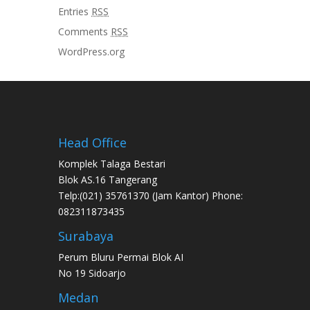
Entries
RSS
Comments
RSS
WordPress.org
Head Office
Komplek Talaga Bestari
Blok AS.16 Tangerang
Telp:(021) 35761370 (Jam Kantor) Phone:
082311873435
Surabaya
Perum Bluru Permai Blok AI
No 19 Sidoarjo
Medan