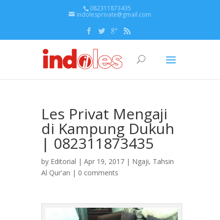
082311873435
indolesprivate@gmail.com
Les Privat Mengaji
di Kampung Dukuh
| 082311873435
by
Editorial
| Apr 19, 2017 |
Ngaji
,
Tahsin
Al Qur'an
|
0 comments