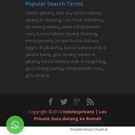
Popular Search Terms
indoles private
,
indo les
,
kursus bahasa
jepang di cikarang
,
Les Privat Indonesia
,
les renang wanita
,
www indolesprivate
com
,
kursus bahasa jepang cikarang
,
indolesprivate
,
tempat kursus bahasa
inggris di jababeka
,
kursus bahasa arab di
jakarta barat
,
guru renang wanita di
jakarta
,
kursus bahasa arab di tangerang
,
guru renang wanita
,
indolesprivate com
,
guru renang
Copyright ©2014
Indolesprivate | Les
Private Guru datang ke Rumah
Hosted on Bestariwebhost -
Penyedia domain murah &