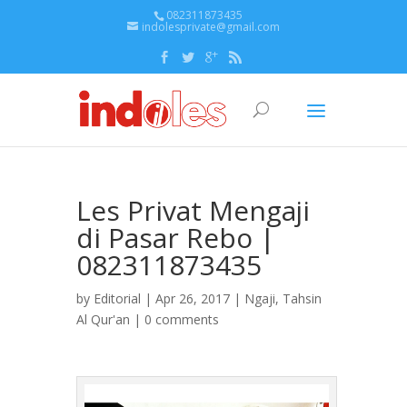
082311873435
indolesprivate@gmail.com
Les Privat Mengaji
di Pasar Rebo |
082311873435
by
Editorial
| Apr 26, 2017 |
Ngaji
,
Tahsin
Al Qur'an
|
0 comments