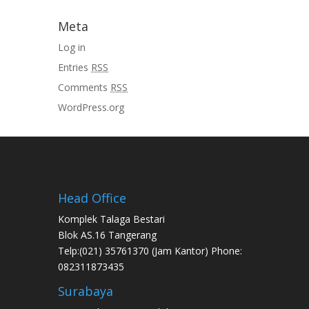
Meta
Log in
Entries
RSS
Comments
RSS
WordPress.org
Head Office
Komplek Talaga Bestari
Blok AS.16 Tangerang
Telp:(021) 35761370 (Jam Kantor) Phone:
082311873435
Surabaya