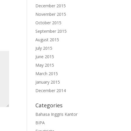
December 2015
November 2015
October 2015
September 2015
August 2015
July 2015
June 2015
May 2015
March 2015
January 2015
December 2014
Categories
Bahasa Inggris Kantor
BIPA