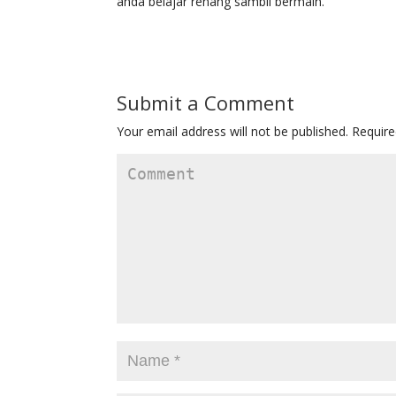
anda belajar renang sambil bermain.
Submit a Comment
Your email address will not be published.
Require