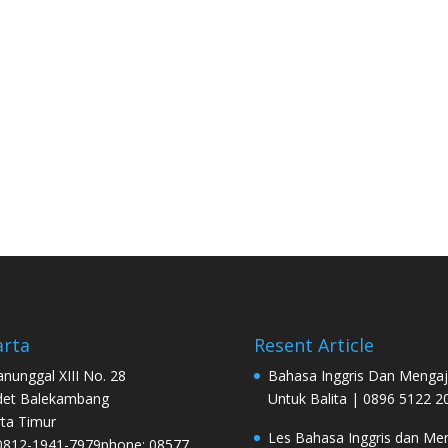
arta
Resent Article
Manunggal XIII No. 28
Bahasa Inggris Dan Mengaj
det Balekambang
Untuk Balita | 0896 5122 2
rta Timur
Les Bahasa Inggris dan Men
0812-1941-7979phone: 08577