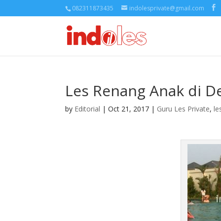
082311873435
indolesprivate@gmail.com
Les Renang Anak di D
by
Editorial
| Oct 21, 2017 |
Guru Les Private
,
le