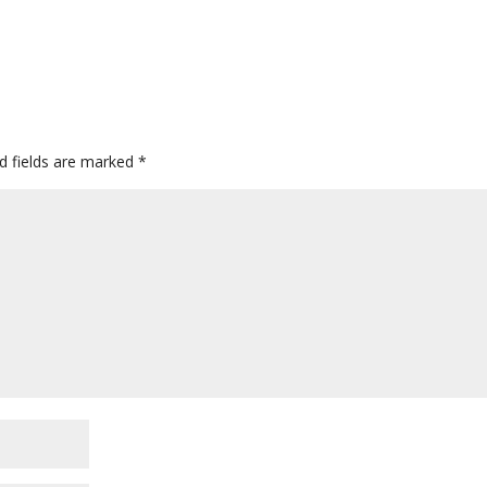
d fields are marked
*