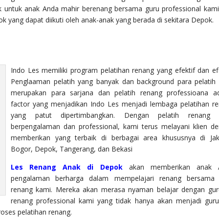
k untuk anak Anda mahir berenang bersama guru professional kami.
 yang dapat diikuti oleh anak-anak yang berada di sekitara Depok.
Indo Les memiliki program pelatihan renang yang efektif dan efi
Penglaaman pelatih yang banyak dan background para pelatih
merupakan para sarjana dan pelatih renang professioana a
factor yang menjadikan Indo Les menjadi lembaga pelatihan r
yang patut dipertimbangkan. Dengan pelatih renang 
berpengalaman dan professional, kami terus melayani klien d
memberikan yang terbaik di berbagai area khususnya di Jak
Bogor, Depok, Tangerang, dan Bekasi
Les Renang Anak di Depok
akan memberikan anak 
pengalaman berharga dalam mempelajari renang bersama 
renang kami. Mereka akan merasa nyaman belajar dengan gur
renang professional kami yang tidak hanya akan menjadi guru
oses pelatihan renang.