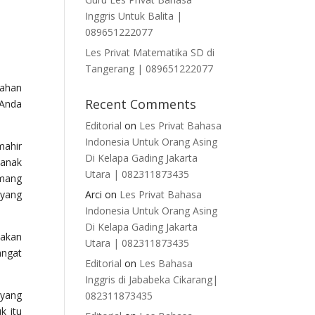
Inggris Untuk Balita |
089651222077
Les Privat Matematika SD di
Tangerang | 089651222077
tahan
Recent Comments
 Anda
Editorial
on
Les Privat Bahasa
Indonesia Untuk Orang Asing
mahir
Di Kelapa Gading Jakarta
 anak
Utara | 082311873435
emang
 yang
Arci
on
Les Privat Bahasa
Indonesia Untuk Orang Asing
Di Kelapa Gading Jakarta
 akan
Utara | 082311873435
angat
Editorial
on
Les Bahasa
Inggris di Jababeka Cikarang|
 yang
082311873435
k itu