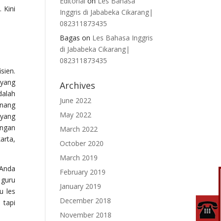
Editorial
on
Les Bahasa
 Kini
Inggris di Jababeka Cikarang|
082311873435
Bagas
on
Les Bahasa Inggris
di Jababeka Cikarang|
082311873435
sien.
 yang
Archives
dalah
June 2022
enang
May 2022
yang
engan
March 2022
arta,
October 2020
March 2019
Anda
February 2019
guru
January 2019
u les
December 2018
 tapi
November 2018