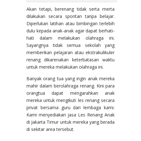
Akan tetapi, berenang tidak serta merta
dilakukan secara spontan tanpa belajar.
Diperlukan latihan atau bimbingan terlebih
dulu kepada anak-anak agar dapat berhati-
hati dalam melakukan olahraga ini.
Sayangnya tidak semua sekolah yang
memberikan pelajaran atau ekstrakulikuler
renang dikarenakan keterbatasan waktu
untuk mereka melakukan olahraga ini.
Banyak orang tua yang ingin anak mereka
mahir dalam berolahraga renang. Kini para
orangtua dapat mengarahkan anak
mereka untuk mengikuti les renang secara
privat bersama guru dari lembaga kami.
Kami menyediakan jasa Les Renang Anak
di Jakarta Timur untuk mereka yang berada
di sekitar area tersebut.