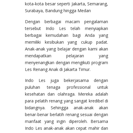
kota-kota besar seperti Jakarta, Semarang,
Surabaya, Bandung hingga Medan
Dengan berbagai macam pengalaman
tersebut Indo Les telah menyiapkan
berbagai kemudahan bagi Anda yang
memiliki kesibukan yang cukup padat.
Anak-anak yang belajar dengan kami akan
mendapatkan pelajaran yang
menyenangkan dengan mengikuti program
Les Renang Anak di Jakarta Timur.
Indo Les juga bekerjasama dengan
puluhan tenaga professional untuk
kesehatan dan olahraga. Mereka adalah
para pelatih renang yang sangat kredibel di
bidangnya. Sehingga anak-anak akan
benar-benar berlatih renang sesuai dengan
manfaat yang ingin diperoleh. Bersama
Indo Les anak-anak akan cepat mahir dan