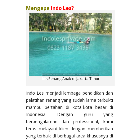
Mengapa
Indo Les?
Les Renang Anak di Jakarta Timur
Indo Les menjadi lembaga pendidikan dan
pelatihan renang yang sudah lama terbukti
mampu bertahan di kota-kota besar di
Indonesia. Dengan guru yang
berpengalaman dan professional, kami
terus melayani klien dengan memberikan
yang terbaik di berbagai area khususnya di