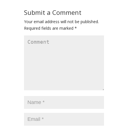
Submit a Comment
Your email address will not be published.
Required fields are marked
*