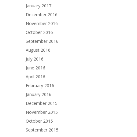
January 2017
December 2016
November 2016
October 2016
September 2016
August 2016
July 2016
June 2016
April 2016
February 2016
January 2016
December 2015
November 2015
October 2015
September 2015