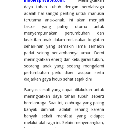
Indolesprivate.com.
Meningkatkan
daya tahan tubuh dengan berolahraga
adalah hal sangat penting untuk manusia
terutama anak-anak. Ini akan menjadi
faktor yang paling utama untuk
menyempurnakan pertumbuhan dan
keaktifan anak dalam melakukan kegiatan
sehari-hari yang semakin lama semakin
padat seiring bertambahnya umur. Demi
meningkatkan energi dan kebugaran tubuh,
seorang anak yang sedang mengalami
pertumbuhan perlu diberi asupan serta
diajarkan gaya hidup sehat sejak dini.
Banyak sekali yang dapat dilakukan untuk
meningkatkan daya tahan tubuh seperti
berolahraga. Saat ini, olahraga yang paling
banyak diminati adalah renang karena
banyak sekali manfaat yang didapat
melalui olahraga ini. Selain menyenangkan,