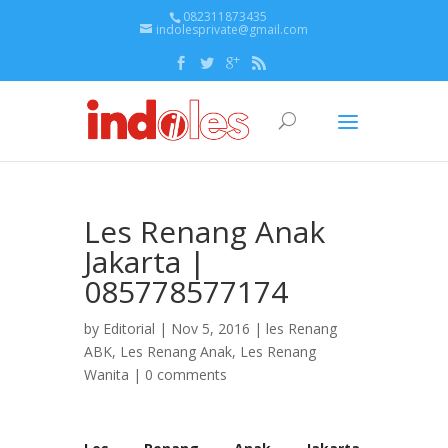
082311873435
indolesprivate@gmail.com
Les Renang Anak
Jakarta |
085778577174
by
Editorial
| Nov 5, 2016 |
les Renang
ABK
,
Les Renang Anak
,
Les Renang
Wanita
|
0 comments