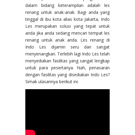
dalam bidang keterampilan adalah les
renang untuk anak-anak. Bagi anda yang
tinggal di ibu kota alias kota Jakarta, Indo
Les merupakan solusi yang tepat untuk
anda jika anda sedang mencari tempat les
renang untuk anak anda. Les renang di
Indo Les dijamin seru dan sangat
menyenangkan. Terlebih lagi Indo Les telah
menyediakan fasilitas yang sangat lengkap
untuk para pesertanya. Nah, penasaran
dengan fasilitas yang disediakan Indo Les?
Simak ulasannya berikut ini.