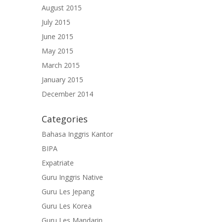
August 2015
July 2015
June 2015
May 2015
March 2015
January 2015
December 2014
Categories
Bahasa Inggris Kantor
BIPA
Expatriate
Guru Inggris Native
Guru Les Jepang
Guru Les Korea
Guru Les Mandarin