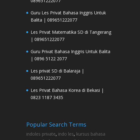
089651222077
Guru Les Privat Bahasa Inggris Untuk
Balita | 089651222077
Les Privat Matematika SD di Tangerang
| 089651222077
Guru Privat Bahasa Inggris Untuk Balita
| 0896 5122 2077
Les privat SD di Balaraja |
089651222077
Les Privat Bahasa Korea di Bekasi |
0823 1187 3435
Popular Search Terms
indoles private
,
indo les
,
kursus bahasa