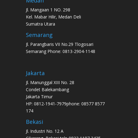
Medan
Jl. Mangaan 1 NO. 298
Kel. Mabar Hilir, Medan Deli
Sumatra Utara
Semarang
Jl. Parangbaris VII No.29 Tlogosari
Semarang Phone: 0813-2904-1148
Jakarta
Jl. Manunggal XIII No. 28
Condet Balekambang
Jakarta Timur
HP: 0812-1941-7979phone: 08577 8577
174
Bekasi
Jl. Industri No. 12 A