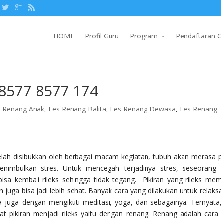
HOME
Profil Guru
Program
Pendaftaran O
08577 8577 174
s Renang Anak
,
Les Renang Balita
,
Les Renang Dewasa
,
Les Renang
elah disibukkan oleh berbagai macam kegiatan, tubuh akan merasa 
enimbulkan stres. Untuk mencegah terjadinya stres, seseorang 
bisa kembali rileks sehingga tidak tegang. Pikiran yang rileks me
juga bisa jadi lebih sehat. Banyak cara yang dilakukan untuk relaksas
isa juga dengan mengikuti meditasi, yoga, dan sebagainya. Ternyata
 pikiran menjadi rileks yaitu dengan renang. Renang adalah cara