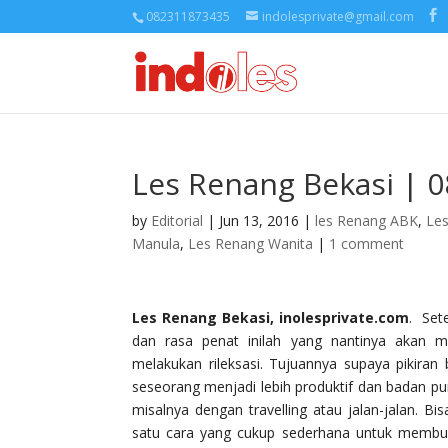
082311873435
indolesprivate@gmail.com
Les Renang Bekasi | 
by
Editorial
| Jun 13, 2016 |
les Renang ABK
,
Le
Manula
,
Les Renang Wanita
|
1 comment
Les Renang Bekasi, inolesprivate.com
. Set
dan rasa penat inilah yang nantinya akan m
melakukan rileksasi. Tujuannya supaya pikiran 
seseorang menjadi lebih produktif dan badan pun 
misalnya dengan travelling atau jalan-jalan. B
satu cara yang cukup sederhana untuk membuat