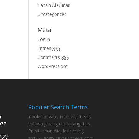
Tahsin Al Qur'an
Uncategorized
Meta
Log in
Entries
RSS
Comments
RSS
WordPress.org
Popular Search Terms
i
indoles private
,
indo les
,
kursus
077
bahasa jepang di cikarang
,
Les
Privat Indonesia
,
les renang
gaji
wanita
,
www indolesprivate com
,