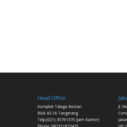
Head Office
Jak
Komplek Talaga Bestari
Jl. 
Blok AS.16 Tangerang
Con
Telp:(021) 35761370 (Jam Kantor)
Jaka
Phone: 082311873435
HP: 