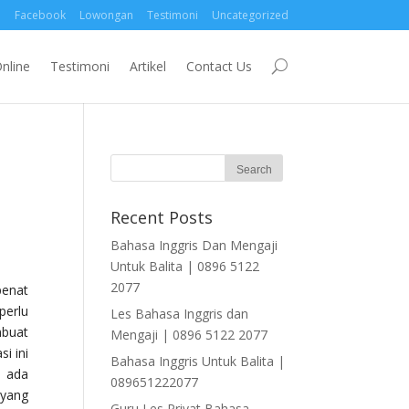
Facebook
Lowongan
Testimoni
Uncategorized
nline
Testimoni
Artikel
Contact Us
Recent Posts
Bahasa Inggris Dan Mengaji
Untuk Balita | 0896 5122
2077
penat
perlu
Les Bahasa Inggris dan
mbuat
Mengaji | 0896 5122 2077
i ini
Bahasa Inggris Untuk Balita |
, ada
089651222077
 yang
Guru Les Privat Bahasa