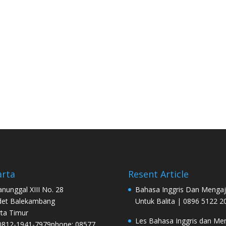
arta
Resent Article
Manunggal XIII No. 28
Bahasa Inggris Dan Mengaj
det Balekambang
Untuk Balita | 0896 5122 2
rta Timur
Les Bahasa Inggris dan Men
0812-1941-7979phone: 08577