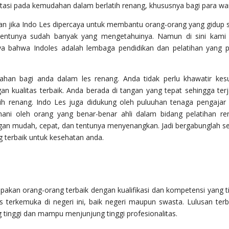
asi pada kemudahan dalam berlatih renang, khususnya bagi para wan
an jika Indo Les dipercaya untuk membantu orang-orang yang gidup 
s tentunya sudah banyak yang mengetahuinya. Namun di sini kami 
a bahwa Indoles adalah lembaga pendidikan dan pelatihan yang p
an bagi anda dalam les renang. Anda tidak perlu khawatir kesu
an kualitas terbaik. Anda berada di tangan yang tepat sehingga ter
 renang. Indo Les juga didukung oleh puluuhan tenaga pengajar
mani oleh orang yang benar-benar ahli dalam bidang pelatihan re
gan mudah, cepat, dan tentunya menyenangkan. Jadi bergabunglah s
terbaik untuk kesehatan anda.
upakan orang-orang terbaik dengan kualifikasi dan kompetensi yang ti
 terkemuka di negeri ini, baik negeri maupun swasta. Lulusan ter
inggi dan mampu menjunjung tinggi profesionalitas.