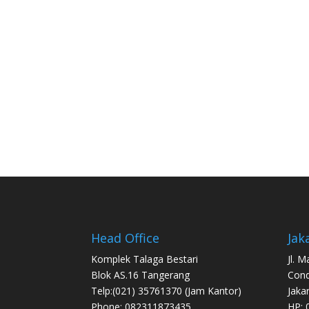
Head Office
Jak
Komplek Talaga Bestari
Jl. 
Blok AS.16 Tangerang
Con
Telp:(021) 35761370 (Jam Kantor)
Jaka
Phone: 082311873435
HP: 