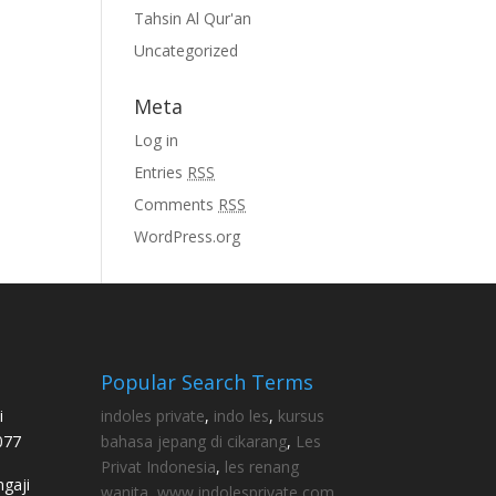
Tahsin Al Qur'an
Uncategorized
Meta
Log in
Entries
RSS
Comments
RSS
WordPress.org
Popular Search Terms
i
indoles private
,
indo les
,
kursus
077
bahasa jepang di cikarang
,
Les
Privat Indonesia
,
les renang
gaji
wanita
,
www indolesprivate com
,