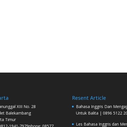
arta
Resent Article
Manunggal XIII No. 28
Bahasa Inggris Dan Mengaj
det Balekambang
Untuk Balita | 0896 5122 2
rta Timur
Les Bahasa Inggris dan Men
0812-1941-7979phone: 08577