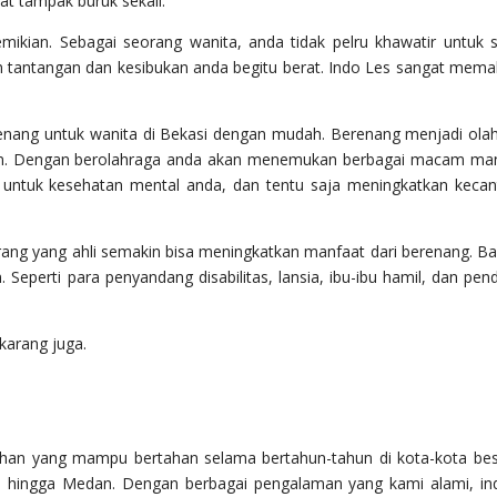
t tampak buruk sekali.
mikian. Sebagai seorang wanita, anda tidak pelru khawatir untuk s
n tantangan dan kesibukan anda begitu berat. Indo Les sangat mem
nang untuk wanita di Bekasi dengan mudah. Berenang menjadi ola
kan. Dengan berolahraga anda akan menemukan berbagai macam ma
 untuk kesehatan mental anda, dan tentu saja meningkatkan kecan
rang yang ahli semakin bisa meningkatkan manfaat dari berenang. B
Seperti para penyandang disabilitas, lansia, ibu-ibu hamil, dan pend
karang juga.
tihan yang mampu bertahan selama bertahun-tahun di kota-kota bes
ya, hingga Medan. Dengan berbagai pengalaman yang kami alami, in