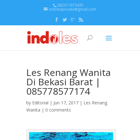
082311873435
indolesprivate@gmail.com
Les Renang Wanita
Di Bekasi Barat |
085778577174
by
Editorial
| Jun 17, 2017 |
Les Renang
Wanita
|
0 comments