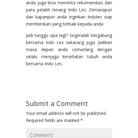
anda juga bisa meminta rekomendasi dari
para pelatih renang Indo Les. Dimanapun
dan kapanpun anda inginkan Indoles siap
memberikan yang terbaik kepada anda.
Jadi tunggu apa lagi? Segeralah bergabung
bersama Indo Les sekarang juga. Jadikan
masa depan anda cemerlang dengan
selalu menjaga kesehatan tubuh anda
bersama Indo Les.
Submit a Comment
Your email address will not be published.
Required fields are marked
*