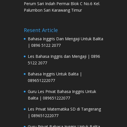
Perum Sari Indah Permai Blok C No.6 Kel.
Palumbon Sari Karawang Timur
Resent Article
Bahasa Inggris Dan Mengaji Untuk Balita
| 0896 5122 2077
Les Bahasa Inggris dan Mengaji | 0896
5122 2077
Bahasa Inggris Untuk Balita |
089651222077
Guru Les Privat Bahasa Inggris Untuk
Balita | 089651222077
Les Privat Matematika SD di Tangerang
| 089651222077
Guru Privat Bahasa Inggris Untuk Balita