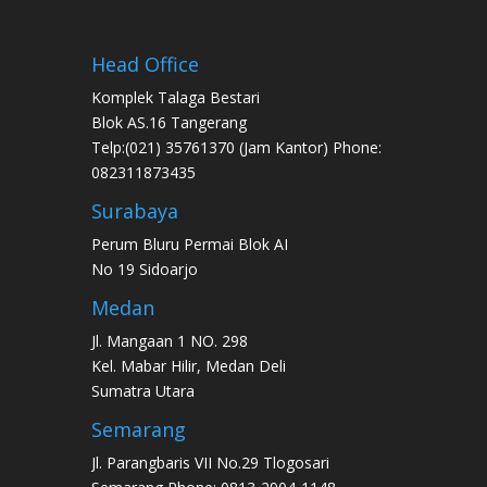
Head Office
Komplek Talaga Bestari
Blok AS.16 Tangerang
Telp:(021) 35761370 (Jam Kantor) Phone:
082311873435
Surabaya
Perum Bluru Permai Blok AI
No 19 Sidoarjo
Medan
Jl. Mangaan 1 NO. 298
Kel. Mabar Hilir, Medan Deli
Sumatra Utara
Semarang
Jl. Parangbaris VII No.29 Tlogosari