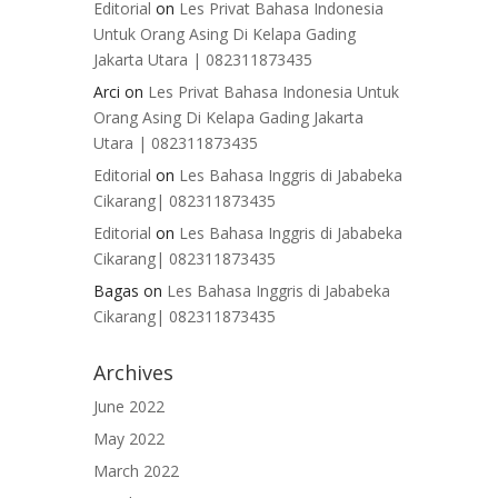
Editorial
on
Les Privat Bahasa Indonesia
Untuk Orang Asing Di Kelapa Gading
Jakarta Utara | 082311873435
Arci
on
Les Privat Bahasa Indonesia Untuk
Orang Asing Di Kelapa Gading Jakarta
Utara | 082311873435
Editorial
on
Les Bahasa Inggris di Jababeka
Cikarang| 082311873435
Editorial
on
Les Bahasa Inggris di Jababeka
Cikarang| 082311873435
Bagas
on
Les Bahasa Inggris di Jababeka
Cikarang| 082311873435
Archives
June 2022
May 2022
March 2022