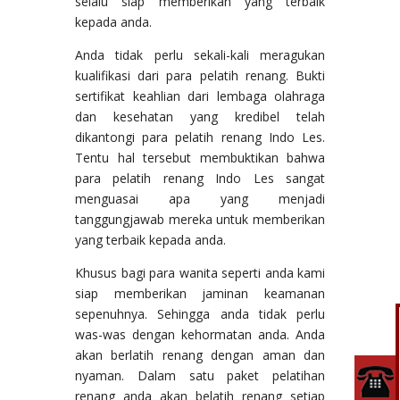
selalu siap memberikan yang terbaik
kepada anda.
Anda tidak perlu sekali-kali meragukan
kualifikasi dari para pelatih renang. Bukti
sertifikat keahlian dari lembaga olahraga
dan kesehatan yang kredibel telah
dikantongi para pelatih renang Indo Les.
Tentu hal tersebut membuktikan bahwa
para pelatih renang Indo Les sangat
menguasai apa yang menjadi
tanggungjawab mereka untuk memberikan
yang terbaik kepada anda.
Khusus bagi para wanita seperti anda kami
siap memberikan jaminan keamanan
sepenuhnya. Sehingga anda tidak perlu
was-was dengan kehormatan anda. Anda
akan berlatih renang dengan aman dan
nyaman. Dalam satu paket pelatihan
renang anda akan belatih renang setiap