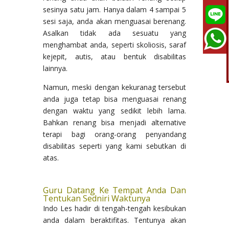
sesinya satu jam. Hanya dalam 4 sampai 5
sesi saja, anda akan menguasai berenang.
Asalkan tidak ada sesuatu yang
menghambat anda, seperti skoliosis, saraf
kejepit, autis, atau bentuk disabilitas
lainnya.
Namun, meski dengan kekuranag tersebut
anda juga tetap bisa menguasai renang
dengan waktu yang sedikit lebih lama.
Bahkan renang bisa menjadi alternative
terapi bagi orang-orang penyandang
disabilitas seperti yang kami sebutkan di
atas.
Guru Datang Ke Tempat Anda Dan
Tentukan Sedniri Waktunya
Indo Les hadir di tengah-tengah kesibukan
anda dalam beraktifitas. Tentunya akan