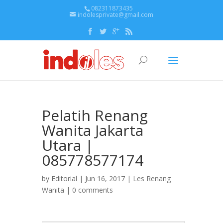
082311873435
indolesprivate@gmail.com
Pelatih Renang
Wanita Jakarta
Utara |
085778577174
by
Editorial
| Jun 16, 2017 |
Les Renang
Wanita
|
0 comments