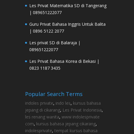
Les Privat Matematika SD di Tangerang
| 089651222077
Guru Privat Bahasa Inggris Untuk Balita
| 0896 5122 2077
Les privat SD di Balaraja |
089651222077
Les Privat Bahasa Korea di Bekasi |
0823 1187 3435
Popular Search Terms
indoles private
,
indo les
,
kursus bahasa
jepang di cikarang
,
Les Privat Indonesia
,
les renang wanita
,
www indolesprivate
com
,
kursus bahasa jepang cikarang
,
indolesprivate
,
tempat kursus bahasa